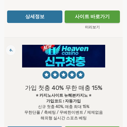
상세정보
사이트 바로가기
미리보기
6.
가입 첫충 40% 무한 매충 15%
⭐️ 카지노사이트 뉴헤븐카지노 ⭐️
가입코드 : 자동가입
신규 첫충 40%, 매충 최대 15%
무한단폴 / 축베팅 / 무베한이벤트 / 제제없음
해외형 실시간 스포츠 베팅