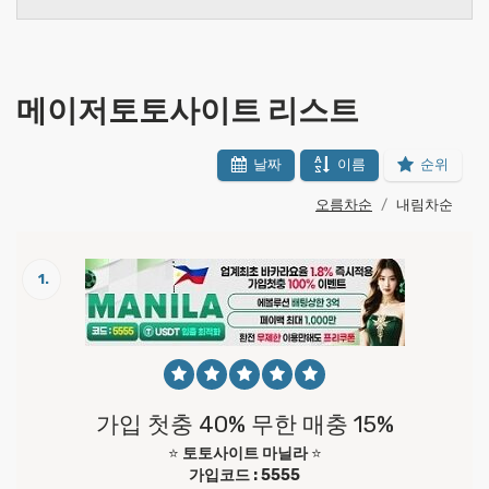
메이저토토사이트 리스트
날짜
이름
순위
오름차순
내림차순
1.
가입 첫충 40% 무한 매충 15%
⭐️
토토사이트 마닐라
⭐️
가입코드 : 5555