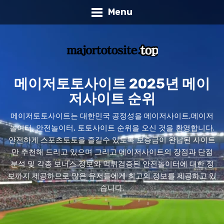
Menu
메이저토토사이트 2025년 메이
저사이트 순위
메이저토토사이트는 대한민국 공정성을 메이저사이트,메이저
놀이터, 안전놀이터, 토토사이트 순위을 오신 것을 환영합니다.
안전하게 스포츠토토을 즐길수 있도록 보증금이 완납된 사이트
만 추천해 드리고 있으며 그리고 메이저사이트의 장점과 단점
분석 및 각종 보너스 정보와 먹튀검증된 안전놀이터에 대한 정
보까지 제공하므로 많은 유저들에게 최고의 정보를 제공하고 있
습니다.