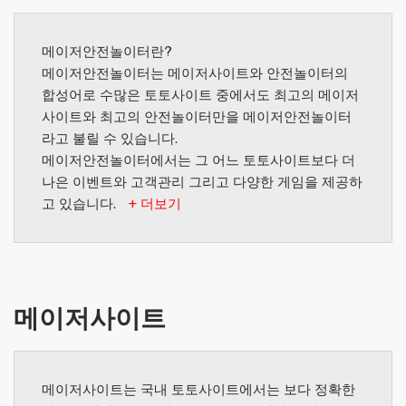
메이저안전놀이터란?
메이저안전놀이터는 메이저사이트와 안전놀이터의
합성어로 수많은 토토사이트 중에서도 최고의 메이저
사이트와 최고의 안전놀이터만을 메이저안전놀이터
라고 불릴 수 있습니다.
메이저안전놀이터에서는 그 어느 토토사이트보다 더
나은 이벤트와 고객관리 그리고 다양한 게임을 제공하
고 있습니다.
+ 더보기
메이저사이트
메이저사이트는 국내 토토사이트에서는 보다 정확한