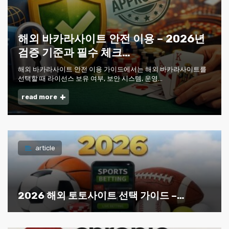
해외 바카라사이트 안전 이용 – 2026년
검증 기준과 필수 체크…
해외 바카라사이트 안전 이용 가이드에서는 해외 바카라사이트를
선택할 때 라이선스 보유 여부, 보안 시스템, 운영…
read more
article
2026 해외 토토사이트 선택 가이드 –…