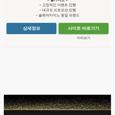
– 고정적인 이벤트 진행
– 대규모 프로모션 진행
– 솔레어카지노 동일 브랜드
상세정보
사이트 바로가기
미리보기