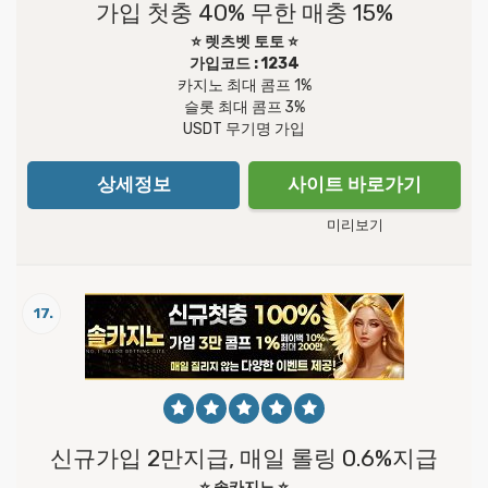
가입 첫충 40% 무한 매충 15%
⭐️ 렛츠벳 토토 ⭐️
가입코드 : 1234
카지노 최대 콤프 1%
슬롯 최대 콤프 3%
USDT 무기명 가입
상세정보
사이트 바로가기
미리보기
17.
신규가입 2만지급, 매일 롤링 0.6%지급
⭐️ 솔카지노 ⭐️