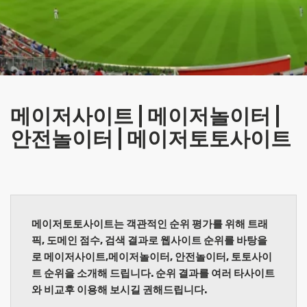
메이저사이트 | 메이저놀이터 |
안전놀이터 | 메이저토토사이트
메이저토토사이트는 객관적인 순위 평가를 위해 트래
픽, 도메인 점수, 검색 결과로 웹사이트 순위를 바탕을
로 메이저사이트,메이저놀이터, 안전놀이터, 토토사이
트 순위을 소개해 드립니다. 순위 결과를 여러 타사이트
와 비교후 이용해 보시길 권해드립니다.