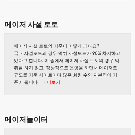
메이저 사설 토토
메이저 사설 토토의 기준이 어떻게 되나요?
국내 사설토토의 경우 먹튀 사설토토가 90% 차지하고
있다고 합니다. 이 중에서 메이저 사설 토토의 경우 먹
튀를 하지 않고, 정상적으로 운영을 하면서 메이저로
규모를 키운 사이트이며 많은 회원 수와 자본력이 기
준이 됩니다.
+ 더보기
메이저놀이터