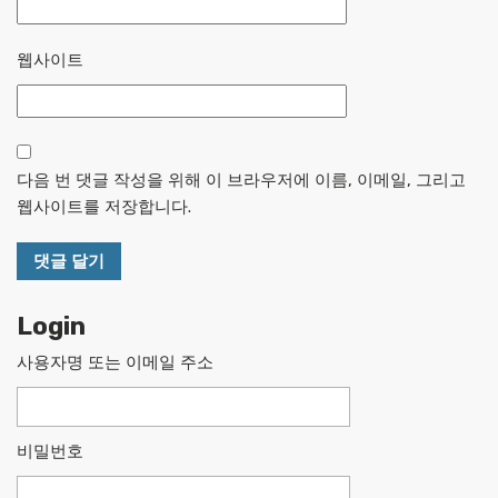
웹사이트
다음 번 댓글 작성을 위해 이 브라우저에 이름, 이메일, 그리고
웹사이트를 저장합니다.
Login
사용자명 또는 이메일 주소
비밀번호