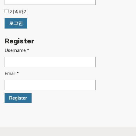
기억하기
Register
Username
*
Email
*