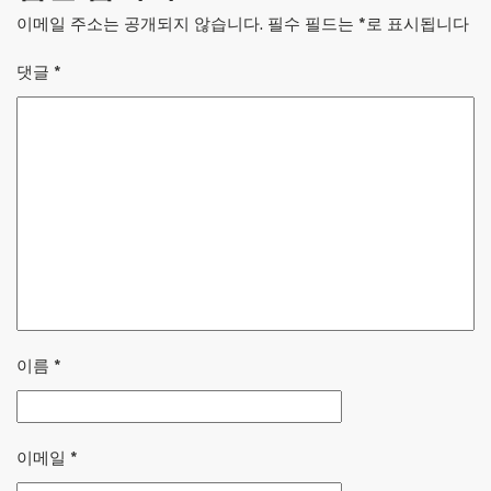
이메일 주소는 공개되지 않습니다.
필수 필드는
*
로 표시됩니다
댓글
*
이름
*
이메일
*