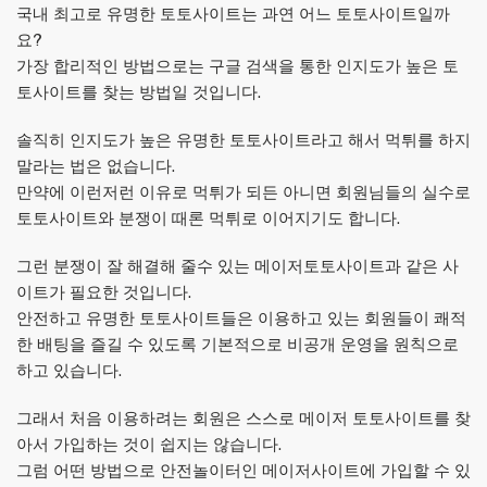
국내 최고로 유명한 토토사이트는 과연 어느 토토사이트일까
요?
가장 합리적인 방법으로는 구글 검색을 통한 인지도가 높은 토
토사이트를 찾는 방법일 것입니다.
솔직히 인지도가 높은 유명한 토토사이트라고 해서 먹튀를 하지
말라는 법은 없습니다.
만약에 이런저런 이유로 먹튀가 되든 아니면 회원님들의 실수로
토토사이트와 분쟁이 때론 먹튀로 이어지기도 합니다.
그런 분쟁이 잘 해결해 줄수 있는 메이저토토사이트과 같은 사
이트가 필요한 것입니다.
안전하고 유명한 토토사이트들은 이용하고 있는 회원들이 쾌적
한 배팅을 즐길 수 있도록 기본적으로 비공개 운영을 원칙으로
하고 있습니다.
그래서 처음 이용하려는 회원은 스스로 메이저 토토사이트를 찾
아서 가입하는 것이 쉽지는 않습니다.
그럼 어떤 방법으로 안전놀이터인 메이저사이트에 가입할 수 있