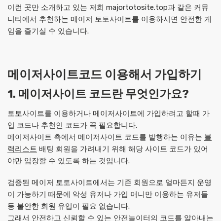
이런 곳만 소개하고 있는 저희 majortotosite.top과 같은 커뮤
니티에서 추천하는 메이저 토토사이트를 이용하시면 안전한 게
임을 즐기실 수 있습니다.
메이저사이트코드 이용해서 가입하기
1. 메이저사이트 코드란 무엇인가요?
토토사이트를 이용하거나 메이저사이트에 가입하려고 할때 가
입 코드나 추천인 코드가 꼭 필요합니다.
메이저사이트 측에서 메이저사이트 코드를 발행하는 이유는
블
랙리스트
배팅 회원을 가려내기 위해 해당 사이트 코드가 있어
야만 입장할 수 있도록 하는 것입니다.
검증된 메이저 토토사이트에서는 기존 회원으로 얼마든지 운영
이 가능하기 때문에 악성 유저나 가입 머니만 이용하는 유저들
등 불안한 회원 유입이 필요 없습니다.
그래서 안전하고 신뢰할 수 있는 안전놀이터의 코드를 알아내는