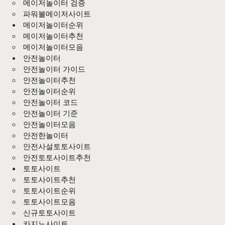
메이저놀이터 검증
파워볼메이저사이트
메이저놀이터순위
메이저놀이터추천
메이저놀이터모음
안전놀이터
안전놀이터 가이드
안전놀이터추천
안전놀이터순위
안전놀이터 코드
안전놀이터 기준
안전놀이터모음
안전한놀이터
안전사설토토사이트
안전토토사이트추천
토토사이트
토토사이트추천
토토사이트순위
토토사이트모음
신규토토사이트
카지노사이트