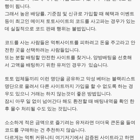
행이 됩니다.
그래서 높은 배당률, 기준점 및 신규로 가입할 때 혜택과 이벤트
등이 최고인 메이저 토토사이트의 코드를 사고파는 경우가 있는
데 실질적으로 코드 판패 행위는 불법입니다.
코드를 사는 사람들은 먹튀사이트를 피하려고 돈을 주고라고 안
전한 곳을 선택하려는 사람들입니다.
또는 분할 배팅할 안전한 사이트를 찾거나, 양방배팅을 선호해
서 고액을 배팅하기 위한 유저인 경우가 있습니다.
토토 업체들끼리 이런 명단을 공유하고 악성 베터는 블랙리스트
명단으로 올려서 다른 사이트까지 가입을 할 수 없도록 하는 경
우도 있으니 거래는 하지 않는것이 좋은 방법입니다.
잠시 아무 일 없이 넘어간다 해도 환전할 때 배팅내역을 확인 한
후 몰수 처리될 수도 있는 것입니다.
소소하게 적은 금액으로 즐기려는 유저라면 더더욱 큰돈을 들여
코드를 구매하는 건 추천하지 않습니다.
다르게는 먹튀 커뮤니티 여기저기에서 검증된 사이트라고 하면