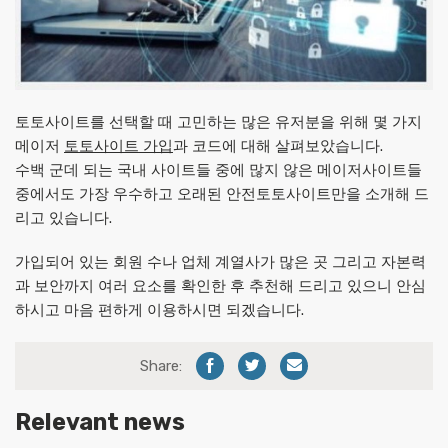
토토사이트를 선택할 때 고민하는 많은 유저분을 위해 몇 가지
메이저
토토사이트 가입
과 코드에 대해 살펴보았습니다.
수백 군데 되는 국내 사이트들 중에 많지 않은 메이저사이트들
중에서도 가장 우수하고 오래된 안전토토사이트만을 소개해 드
리고 있습니다.
가입되어 있는 회원 수나 업체 계열사가 많은 곳 그리고 자본력
과 보안까지 여러 요소를 확인한 후 추천해 드리고 있으니 안심
하시고 마음 편하게 이용하시면 되겠습니다.
Share:
Relevant news