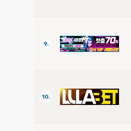
9.
10.