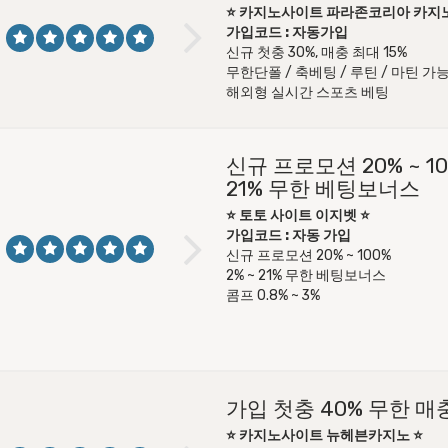
⭐️ 카지노사이트 파라존코리아 카지노 
가입코드 : 자동가입
신규 첫충 30%, 매충 최대 15%
무한단폴 / 축베팅 / 루틴 / 마틴 가
해외형 실시간 스포츠 베팅
신규 프로모션 20% ~ 100
21% 무한 베팅보너스
⭐️ 토토 사이트 이지벳 ⭐️
가입코드 : 자동 가입
신규 프로모션 20% ~ 100%
2% ~ 21% 무한 베팅보너스
콤프 0.8% ~ 3%
가입 첫충 40% 무한 매충
⭐️ 카지노사이트 뉴헤븐카지노 ⭐️