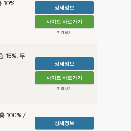
 10%
상세정보
사이트 바로가기
능
미리보기
 15%, 무
상세정보
사이트 바로가기
미리보기
 100% /
상세정보