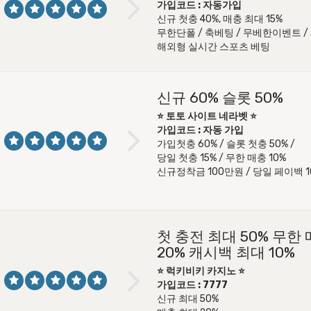
가입코드 : 자동가입
신규 첫충 40%, 매충 최대 15%
무한단폴 / 축베팅 / 무베한이벤트 
해외형 실시간 스포츠 베팅
신규 60% 슬롯 50%
⭐️ 토토 사이트 네라벳 ⭐️
가입코드 : 자동 가입
가입첫충 60% / 슬롯 첫충 50% /
당일 첫충 15% / 무한 매충 10%
신규정착금 100만원 / 당일 페이백 
첫 충전 최대 50% 무한
20% 캐시백 최대 10%
⭐️ 럭키비키 카지노 ⭐️
가입코드 : 7777
신규 최대 50%