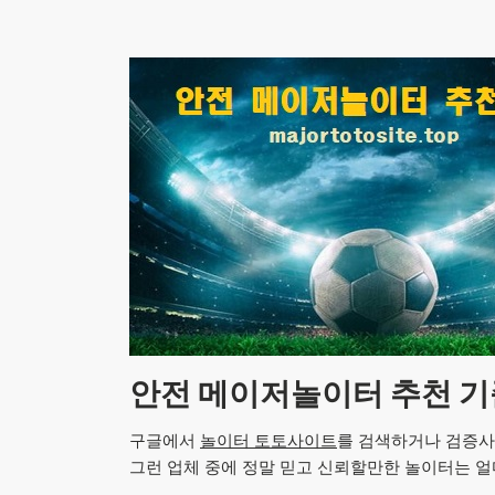
안전 메이저놀이터 추천 기
구글에서
놀이터 토토사이트
를 검색하거나 검증사
그런 업체 중에 정말 믿고 신뢰할만한 놀이터는 얼