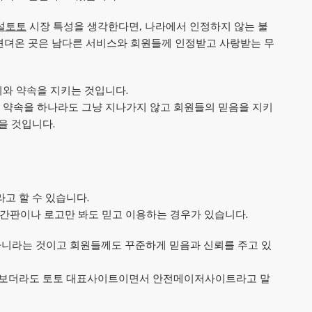
설토토
시장 특성을 생각한다면, 나라에서 인정하지 않는 불
 견뎌온 곳은 남다른 서비스와 회원들께 인정받고 사랑받는 무
와 약속을 지키는 것입니다.
약속을 하나라도 그냥 지나가지 않고 회원들의 믿음을 지키
을 것입니다.
고 할 수 있습니다.
은 간판이나 로고만 봐도 믿고 이용하는 경우가 있습니다.
아니라는 것이고 회원들께도 꾸준하게 믿음과 신뢰를 주고 있
만 보더라도 토토 대표사이트이면서 안전메이저사이트라고 말