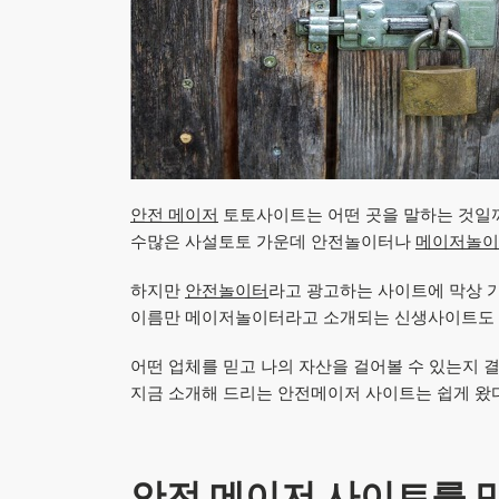
안전 메이저
토토사이트는 어떤 곳을 말하는 것일
수많은 사설토토 가운데 안전놀이터나
메이저놀이
하지만
안전놀이터
라고 광고하는 사이트에 막상 
이름만 메이저놀이터라고 소개되는 신생사이트도 
어떤 업체를 믿고 나의 자산을 걸어볼 수 있는지 
지금 소개해 드리는 안전메이저 사이트는 쉽게 왔
안전 메이저 사이트를 