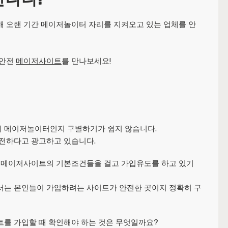
해 오랜 기간 메이저놀이터 자리를 지켜오고 있는 업체를 안
 안전
메이저사이트
를 만나보세요!
 메이저놀이터인지 구별하기가 쉽지 않습니다.
안전하다고 광고하고 있습니다.
등 메이저사이트의 기본조건들을 걸고 가입유도를 하고 있기
서는 본인들이 가입하려는 사이트가 안전한 곳이지 정확히 구
트를 가입할 때 확인해야 하는 것은 무엇일까요?