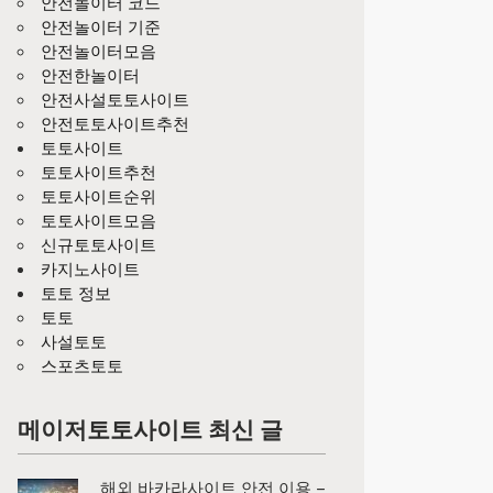
안전놀이터 코드
안전놀이터 기준
안전놀이터모음
안전한놀이터
안전사설토토사이트
안전토토사이트추천
토토사이트
토토사이트추천
토토사이트순위
토토사이트모음
신규토토사이트
카지노사이트
토토 정보
토토
사설토토
스포츠토토
메이저토토사이트 최신 글
해외 바카라사이트 안전 이용 –