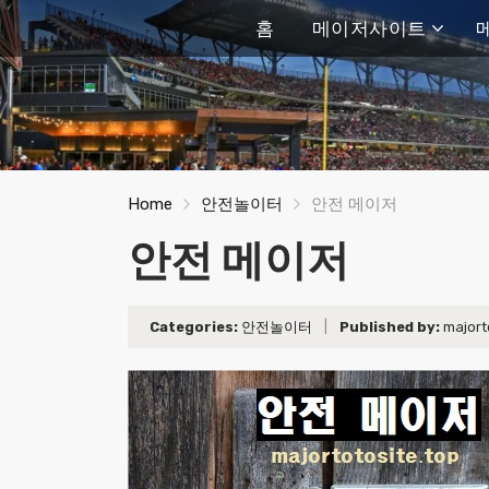
홈
메이저사이트
Home
안전놀이터
안전 메이저
안전 메이저
Categories:
안전놀이터
|
Published by:
majort