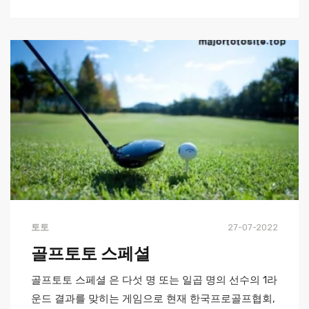
토토
27-07-2022
골프토토 스페셜
골프토토 스페셜 은 다섯 명 또는 일곱 명의 선수의 1라
운드 결과를 맞히는 게임으로 현재 한국프로골프협회,