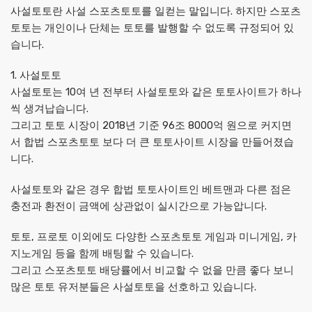
사설토토란 사설 스포츠토토를 일컫는 말입니다. 하지만 스포츠
토토는 개인이나 단체는 토토를 발행할 수 없도록 규정되어 있
습니다.
1. 사설토토
사설토토는 10여 년 전부터 사설토토와 같은 토토사이트가 하나
씩 생겨납습니다.
그리고 토토 시장이 2018년 기준 96조 8000억 원으로 커지면
서 합법 스포츠토토 보다 더 큰 토토사이트 시장을 만들어졌습
니다.
사설토토와 같은 경우 합법 토토사이트인 베트맨과 다른 점은
충전과 환전이 금액에 상관없이 실시간으로 가능압니다.
토토, 프로토 이외에도 다양한 스포츠토토 게임과 미니게임, 카
지노게임 등을 함께 배팅할 수 있습니다.
그리고 스포츠토토 배당률에서 비교할 수 없을 만큼 좋다 보니
많은 토토 유저분들은 사설토토을 선호하고 있습니다.