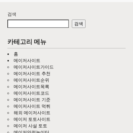
검색
검색
카테고리 메뉴
홈
메이저사이트
메이저사이트가이드
메이저사이트 추천
메이저사이트순위
메이저사이트목록
메이저사이트코드
메이저사이트 기준
메이저사이트 먹튀
해외 메이저사이트
메이저 토토사이트
메이저 사설 토토
메이저안전놀이터