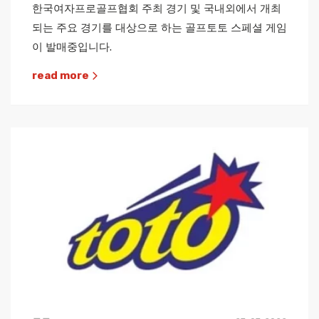
한국여자프로골프협회 주최 경기 및 국내외에서 개최
되는 주요 경기를 대상으로 하는 골프토토 스페셜 게임
이 발매중입니다.
read more