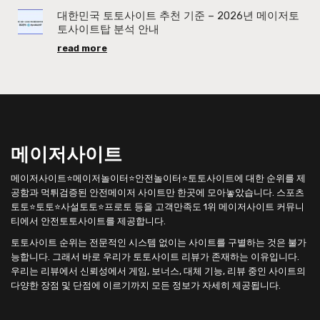
대한민국 토토사이트 추천 기준 – 2026년 메이저토
토사이트탑 분석 안내
read more
메이저사이트
메이저사이트⭐메이저놀이터⭐안전놀이터⭐토토사이트에 대한 순위를 제
공함과 먹튀검증된 안전메이저 사이트만 한곳에 모아놓았습니다. 스포츠
토토⭐토토⭐사설토토⭐프로토 등을 고객만족도 1위 메이저사이트 커뮤니
티에서 안전토토사이트를 제공합니다.
토토사이트 순위는 전문적인 시스템 없이는 사이트를 구별하는 것은 불가
능합니다. 그래서 바로 우리가 토토사이트 리뷰가 존재하는 이유입니다.
우리는 리뷰에서 신뢰성에서 게임, 보너스, 대체 기능, 리뷰 중인 사이트의
다양한 장점 및 단점에 이르기까지 모든 정보가 자세히 제공됩니다.