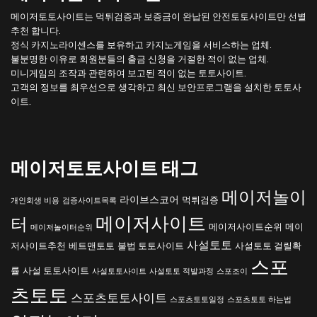
메이저토토사이트는 먹튀검증과 보증금이 완납된 안전토토사이트만 선별
추천 합니다.
정식 카지노라이센스를 보유하고 카지노게임을 서비스하는 업체.
불분명한 이유로 회원분들의 출금 신청을 거절한 적이 없는 업체.
미니게임의 조작과 관련하여 보고된 적이 없는 토토사이트.
고객의 정보를 최우선으로 생각하고 최신 보안프로그램을 설치한
토토사
이트
.
메이저토토사이트 태그
메이저놀이
라이브스코어
먹튀검증
개인회생 비용
검증사이트목록
메이저사이트
터
메이저사이트순위
메이
메이저놀이터순위
사설토토
저사이트추천
베트맨토토
불법 토토사이트
사설토토 걸릴확
스포
률
사설 토토사이트
사설토토사이트
사설토토 적발과정
스포조이
츠토토
스포츠토토사이트
스포츠토토일정
스포츠토토 하는법