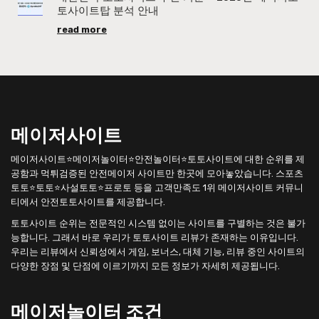
토사이트탑 분석 안내
read more
메이저사이트
메이저사이트⭐메이저놀이터⭐안전놀이터⭐토토사이트에 대한 순위를 제
공함과 먹튀검증된 안전메이저 사이트만 한곳에 모아놓았습니다. 스포츠
토토⭐토토⭐사설토토⭐프로토 등을 고객만족도 1위 메이저사이트 커뮤니
티에서 안전토토사이트를 제공합니다.
토토사이트 순위는 전문적인 시스템 없이는 사이트를 구별하는 것은 불가
능합니다. 그래서 바로 우리가 토토사이트 리뷰가 존재하는 이유입니다.
우리는 리뷰에서 신뢰성에서 게임, 보너스, 대체 기능, 리뷰 중인 사이트의
다양한 장점 및 단점에 이르기까지 모든 정보가 자세히 제공됩니다.
메이저놀이터 조건