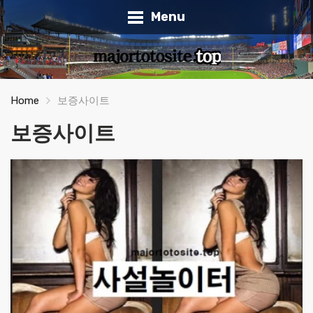
Menu
Home
보증사이트
보증사이트