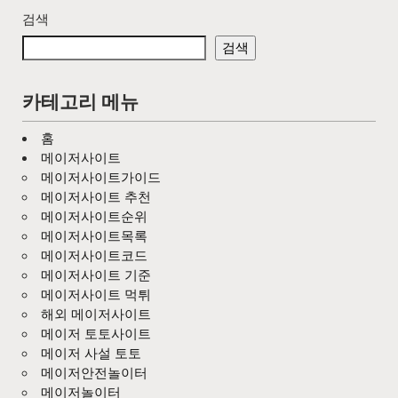
검색
검색
카테고리 메뉴
홈
메이저사이트
메이저사이트가이드
메이저사이트 추천
메이저사이트순위
메이저사이트목록
메이저사이트코드
메이저사이트 기준
메이저사이트 먹튀
해외 메이저사이트
메이저 토토사이트
메이저 사설 토토
메이저안전놀이터
메이저놀이터