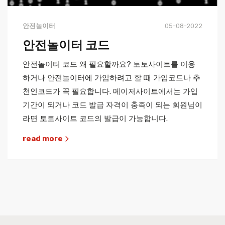
안전놀이터
05-08-2022
안전놀이터 코드
안전놀이터 코드 왜 필요할까요? 토토사이트를 이용
하거나 안전놀이터에 가입하려고 할 때 가입코드나 추
천인코드가 꼭 필요합니다. 메이저사이트에서는 가입
기간이 되거나 코드 발급 자격이 충족이 되는 회원님이
라면 토토사이트 코드의 발급이 가능합니다.
read more