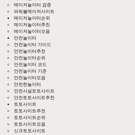
메이저놀이터 검증
파워볼메이저사이트
메이저놀이터순위
메이저놀이터추천
메이저놀이터모음
안전놀이터
안전놀이터 가이드
안전놀이터추천
안전놀이터순위
안전놀이터 코드
안전놀이터 기준
안전놀이터모음
안전한놀이터
안전사설토토사이트
안전토토사이트추천
토토사이트
토토사이트추천
토토사이트순위
토토사이트모음
신규토토사이트