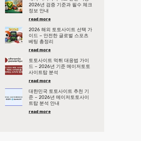
2026년 검증 기준과 필수 체크
정보 안내
read more
2026 해외 토토사이트 선택 가
이드 – 안전한 글로벌 스포츠
베팅 총정리
read more
토토사이트 먹튀 대응법 가이
드 – 2026년 기준 메이저토토
사이트탑 분석
read more
대한민국 토토사이트 추천 기
준 – 2026년 메이저토토사이
트탑 분석 안내
read more