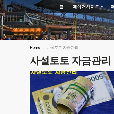
홈
메이저사이트
Home
사설토토 자금관리
사설토토 자금관리