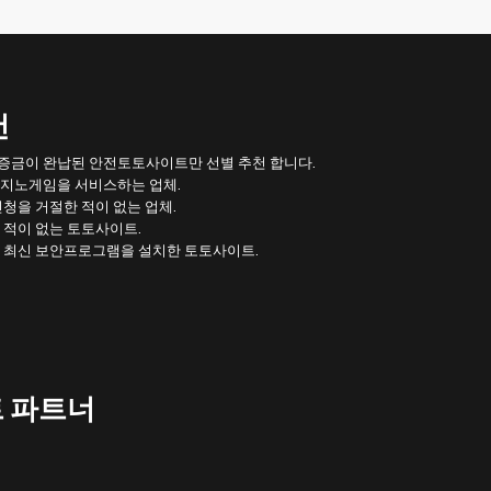
건
금이 완납된 안전토토사이트만 선별 추천 합니다.
지노게임을 서비스하는 업체.
청을 거절한 적이 없는 업체.
 적이 없는 토토사이트.
 최신 보안프로그램을 설치한
토토사이트
.
 파트너