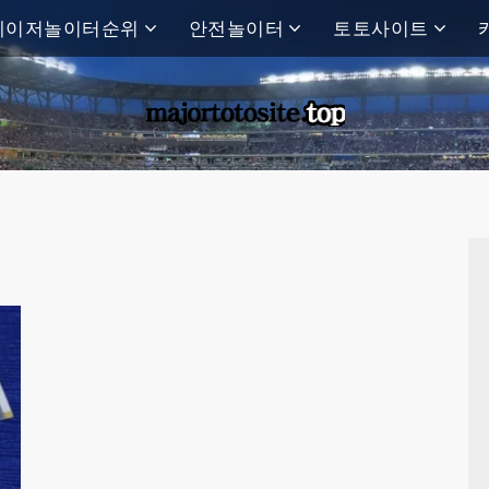
메이저놀이터순위
안전놀이터
토토사이트