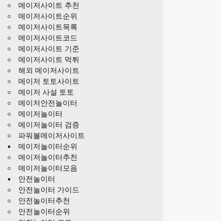
메이저사이트 추천
메이저사이트순위
메이저사이트목록
메이저사이트코드
메이저사이트 기준
메이저사이트 먹튀
해외 메이저사이트
메이저 토토사이트
메이저 사설 토토
메이저안전놀이터
메이저놀이터
메이저놀이터 검증
파워볼메이저사이트
메이저놀이터순위
메이저놀이터추천
메이저놀이터모음
안전놀이터
안전놀이터 가이드
안전놀이터추천
안전놀이터순위