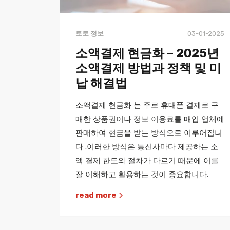
토토 정보
03-01-2025
소액결제 현금화 – 2025년
소액결제 방법과 정책 및 미
납 해결법
소액결제 현금화 는 주로 휴대폰 결제로 구
매한 상품권이나 정보 이용료를 매입 업체에
판매하여 현금을 받는 방식으로 이루어집니
다 .이러한 방식은 통신사마다 제공하는 소
액 결제 한도와 절차가 다르기 때문에 이를
잘 이해하고 활용하는 것이 중요합니다.
read more