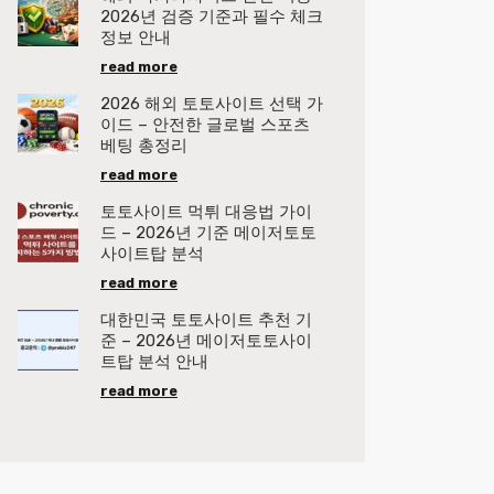
2026년 검증 기준과 필수 체크
정보 안내
read more
2026 해외 토토사이트 선택 가
이드 – 안전한 글로벌 스포츠
베팅 총정리
read more
토토사이트 먹튀 대응법 가이
드 – 2026년 기준 메이저토토
사이트탑 분석
read more
대한민국 토토사이트 추천 기
준 – 2026년 메이저토토사이
트탑 분석 안내
read more