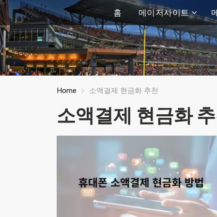
홈
메이저사이트
Home
소액결제 현금화 추천
소액결제 현금화 