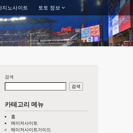
카지노사이트
토토 정보
검색
검색
카테고리 메뉴
홈
메이저사이트
메이저사이트가이드