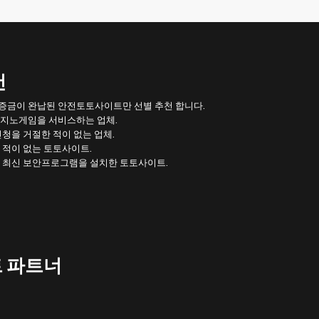
건
금이 완납된 안전토토사이트만 선별 추천 합니다.
지노게임을 서비스하는 업체.
청을 거절한 적이 없는 업체.
 적이 없는 토토사이트.
 최신 보안프로그램을 설치한
토토사이트
.
 파트너