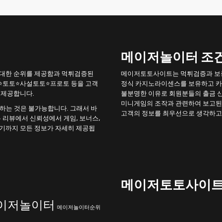
메이저놀이터 조
한 순위를 제공함과 먹튀검증된
메이저토토사이트는 먹튀검증과 보증
⭐토토⭐사설토토⭐프로토 등을 고객
정식 카지노라이센스를 보유하고 카
 제공합니다.
불분명한 이유로 회원분들의 출금 신
미니게임의 조작과 관련하여 보고된
하는 것은 불가능합니다. 그래서 바
고객의 정보를 최우선으로 생각하고
 리뷰에서 신뢰성에서 게임, 보너스,
르기까지 모든 정보가 자세히 제공됩
메이저토토사이트
이저놀이터
메이저놀이터순위