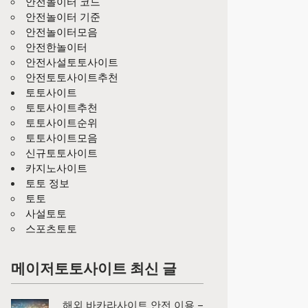
안전놀이터 코드
안전놀이터 기준
안전놀이터모음
안전한놀이터
안전사설토토사이트
안전토토사이트추천
토토사이트
토토사이트추천
토토사이트순위
토토사이트모음
신규토토사이트
카지노사이트
토토 정보
토토
사설토토
스포츠토토
메이저토토사이트 최신 글
해외 바카라사이트 안전 이용 –