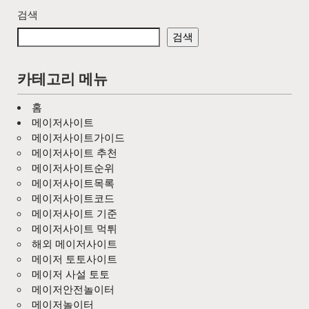
검색
검색
카테고리 메뉴
홈
메이저사이트
메이저사이트가이드
메이저사이트 추천
메이저사이트순위
메이저사이트목록
메이저사이트코드
메이저사이트 기준
메이저사이트 먹튀
해외 메이저사이트
메이저 토토사이트
메이저 사설 토토
메이저안전놀이터
메이저놀이터