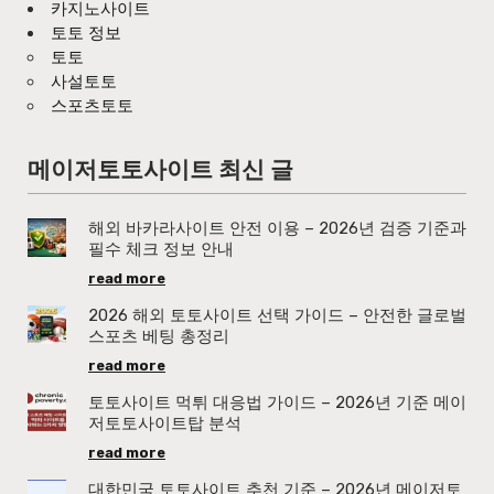
카지노사이트
토토 정보
토토
사설토토
스포츠토토
메이저토토사이트 최신 글
해외 바카라사이트 안전 이용 – 2026년 검증 기준과
필수 체크 정보 안내
read more
2026 해외 토토사이트 선택 가이드 – 안전한 글로벌
스포츠 베팅 총정리
read more
토토사이트 먹튀 대응법 가이드 – 2026년 기준 메이
저토토사이트탑 분석
read more
대한민국 토토사이트 추천 기준 – 2026년 메이저토