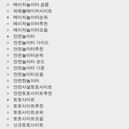
메이저놀이터 검증
파워볼메이저사이트
메이저놀이터순위
메이저놀이터추천
메이저놀이터모음
안전놀이터
안전놀이터 가이드
안전놀이터추천
안전놀이터순위
안전놀이터 코드
안전놀이터 기준
안전놀이터모음
안전한놀이터
안전사설토토사이트
안전토토사이트추천
토토사이트
토토사이트추천
토토사이트순위
토토사이트모음
신규토토사이트