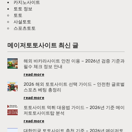
카지노사이트
토토 정보
토토
사설토토
스포츠토토
메이저토토사이트 최신 글
해외 바카라사이트 안전 이용 – 2026년 검증 기준과
필수 체크 정보 안내
read more
2026 해외 토토사이트 선택 가이드 – 안전한 글로벌
스포츠 베팅 총정리
read more
토토사이트 먹튀 대응법 가이드 – 2026년 기준 메이
저토토사이트탑 분석
read more
대한민국 토토사이트 추천 기준 – 2026년 메이저토