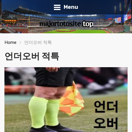
Menu
Home
언더오버 적특
언더오버 적특