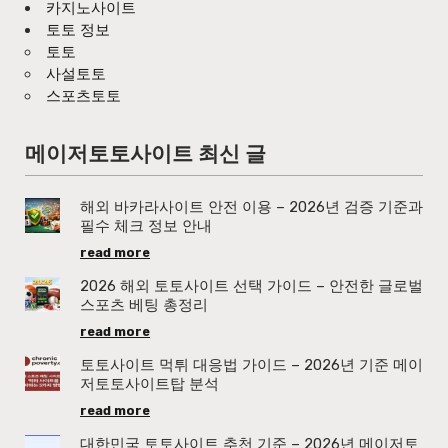
카지노사이트
토토 정보
토토
사설토토
스포츠토토
메이저토토사이트 최신 글
해외 바카라사이트 안전 이용 – 2026년 검증 기준과
필수 체크 정보 안내
read more
2026 해외 토토사이트 선택 가이드 – 안전한 글로벌
스포츠 베팅 총정리
read more
토토사이트 먹튀 대응법 가이드 – 2026년 기준 메이
저토토사이트탑 분석
read more
대한민국 토토사이트 추천 기준 – 2026년 메이저토