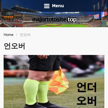
Menu
Home
언오버
언오버