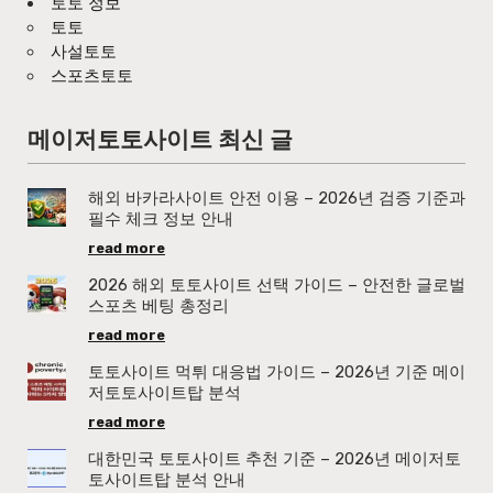
토토 정보
토토
사설토토
스포츠토토
메이저토토사이트 최신 글
해외 바카라사이트 안전 이용 – 2026년 검증 기준과
필수 체크 정보 안내
read more
2026 해외 토토사이트 선택 가이드 – 안전한 글로벌
스포츠 베팅 총정리
read more
토토사이트 먹튀 대응법 가이드 – 2026년 기준 메이
저토토사이트탑 분석
read more
대한민국 토토사이트 추천 기준 – 2026년 메이저토
토사이트탑 분석 안내