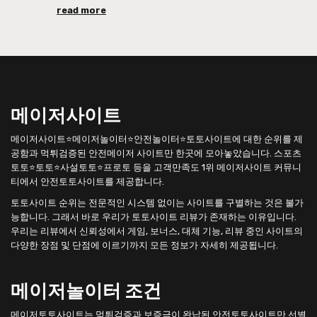
read more
메이저사이트
메이저사이트⭐메이저놀이터⭐안전놀이터⭐토토사이트에 대한 순위를 제
공함과 먹튀검증된 안전메이저 사이트만 한곳에 모아놓았습니다. 스포츠
토토⭐토토⭐사설토토⭐프로토 등을 고객만족도 1위 메이저사이트 커뮤니
티에서 안전토토사이트를 제공합니다.
토토사이트 순위는 전문적인 시스템 없이는 사이트를 구별하는 것은 불가
능합니다. 그래서 바로 우리가 토토사이트 리뷰가 존재하는 이유입니다.
우리는 리뷰에서 신뢰성에서 게임, 보너스, 대체 기능, 리뷰 중인 사이트의
다양한 장점 및 단점에 이르기까지 모든 정보가 자세히 제공됩니다.
메이저놀이터 조건
메이저토토사이트는 먹튀검증과 보증금이 완납된 안전토토사이트만 선별