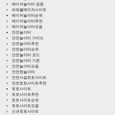
메이저놀이터 검증
파워볼메이저사이트
메이저놀이터순위
메이저놀이터추천
메이저놀이터모음
안전놀이터
안전놀이터 가이드
안전놀이터추천
안전놀이터순위
안전놀이터 코드
안전놀이터 기준
안전놀이터모음
안전한놀이터
안전사설토토사이트
안전토토사이트추천
토토사이트
토토사이트추천
토토사이트순위
토토사이트모음
신규토토사이트