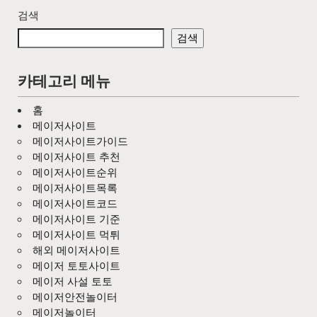
검색
검색
카테고리 메뉴
홈
메이저사이트
메이저사이트가이드
메이저사이트 추천
메이저사이트순위
메이저사이트목록
메이저사이트코드
메이저사이트 기준
메이저사이트 먹튀
해외 메이저사이트
메이저 토토사이트
메이저 사설 토토
메이저안전놀이터
메이저놀이터