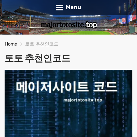
Menu
Home
토토 추천인코드
토토 추천인코드