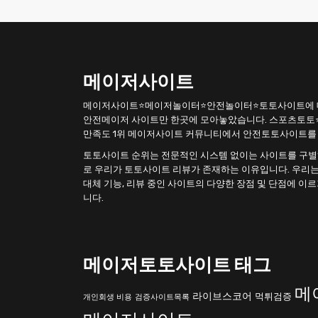
메이저사이트
메이저사이트⭐메이저놀이터⭐안전놀이터⭐토토사이트에 대
안전메이저 사이트만 한곳에 모아놓았습니다. 스포츠토토
만족도 1위 메이저사이트 커뮤니티에서 안전토토사이트를
토토사이트 순위는 전문적인 시스템 없이는 사이트를 구별
로 우리가 토토사이트 리뷰가 존재하는 이유입니다. 우리는
대체 기능, 리뷰 중인 사이트의 다양한 장점 및 단점에 이
니다.
메이저토토사이트 태그
메
라이브스코어
먹튀검증
개인회생 비용
검증사이트목록