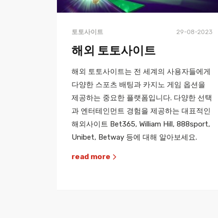
토토사이트
29-08-2023
해외 토토사이트
해외 토토사이트는 전 세계의 사용자들에게
다양한 스포츠 배팅과 카지노 게임 옵션을
제공하는 중요한 플랫폼입니다. 다양한 선택
과 엔터테인먼트 경험을 제공하는 대표적인
해외사이트 Bet365, William Hill, 888sport,
Unibet, Betway 등에 대해 알아보세요.
read more