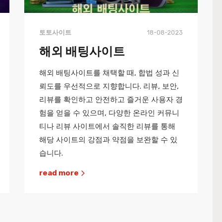
토토사이트
18-08-2023
해외 배팅사이트
해외 배팅사이트를 채택할 때, 합법 성과 신
뢰도를 우선적으로 지향합니다. 리뷰, 보안,
리뷰를 확인하고 안전하고 즐거운 사용자 경
험을 얻을 수 있으며, 다양한 온라인 커뮤니
티나 리뷰 사이트에서 솔직한 리뷰를 통해
해당 사이트의 강점과 약점을 보완할 수 있
습니다.
read more