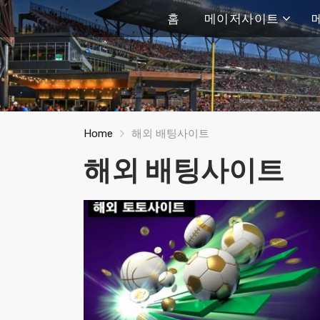
홈
메이저사이트
Home
해외 배팅사이트
해외 배팅사이트