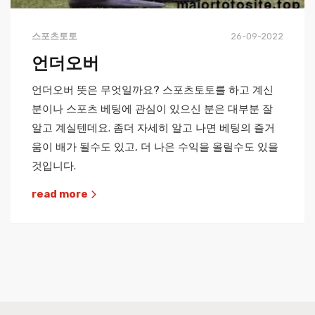
스포츠토토
26-09-2022
언더오버
언더오버 뜻은 무엇일까요? 스포츠토토를 하고 계신
분이나 스포츠 베팅에 관심이 있으신 분은 대부분 잘
알고 계실텐데요. 좀더 자세히 알고 나면 베팅의 즐거
움이 배가 될수도 있고, 더 나은 수익을 올릴수도 있을
것입니다.
read more