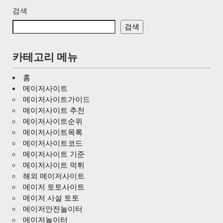
검색
검색
카테고리 메뉴
홈
메이저사이트
메이저사이트가이드
메이저사이트 추천
메이저사이트순위
메이저사이트목록
메이저사이트코드
메이저사이트 기준
메이저사이트 먹튀
해외 메이저사이트
메이저 토토사이트
메이저 사설 토토
메이저안전놀이터
메이저놀이터