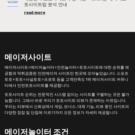
토사이트탑 분석 안내
read more
메이저사이트
메이저사이트⭐메이저놀이터⭐안전놀이터⭐토토사이트에 대한 순위를 제
공함과 먹튀검증된 안전메이저 사이트만 한곳에 모아놓았습니다. 스포츠
토토⭐토토⭐사설토토⭐프로토 등을 고객만족도 1위 메이저사이트 커뮤니
티에서 안전토토사이트를 제공합니다.
토토사이트 순위는 전문적인 시스템 없이는 사이트를 구별하는 것은 불가
능합니다. 그래서 바로 우리가 토토사이트 리뷰가 존재하는 이유입니다.
우리는 리뷰에서 신뢰성에서 게임, 보너스, 대체 기능, 리뷰 중인 사이트의
다양한 장점 및 단점에 이르기까지 모든 정보가 자세히 제공됩니다.
메이저놀이터 조건