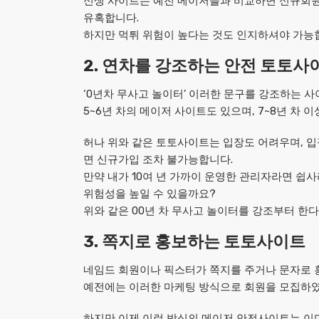
신생 사이트는 예전 메이저들과 비교하면 신규회원
유혹합니다.
하지만 먹튀 위험이 높다는 것도 인지하셔야 가능
2. 연차를 강조하는 안전 토토사
‘0년차 무사고 놀이터’ 이러한 문구를 강조하는 사
5~6년 차의 메이저 사이트도 있으며, 7~8년 차
허나 위와 같은 토토사이트는 입장도 어려우며, 입
면 신규가입 조차 불가능합니다.
만약 내가 10여 년 가까이 운영한 관리자라면 
위험성을 높일 수 있을까요?
위와 같은 00년 차 무사고 놀이터를 강조부터 한
3. 쪽지로 홍보하는 토토사이트
네임드 회원이나 픽스터가 쪽지를 주거나 문자로 
예전에는 이러한 마케팅 방식으로 회원을 모집하
하지만 이제 이런 방식의 메이저 안전사이트는 이