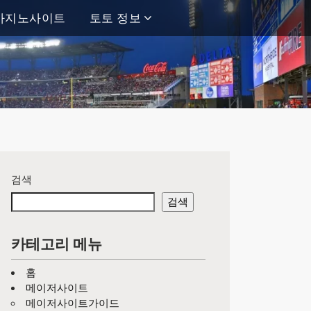
카지노사이트
토토 정보
검색
검색
카테고리 메뉴
홈
메이저사이트
메이저사이트가이드