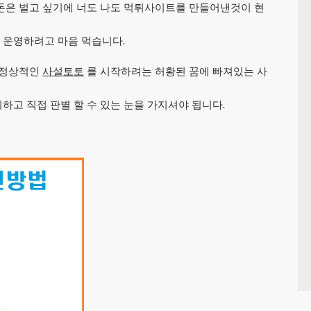
돈은 벌고 싶기에 너도 나도 먹튀사이트를 만들어낸것이 현
 운영하려고 마음 먹습니다.
 정상적인
사설토토
를 시작하려는 허황된 꿈에 빠져있는 사
고 직접 판별 할 수 있는 눈을 가지셔야 됩니다.