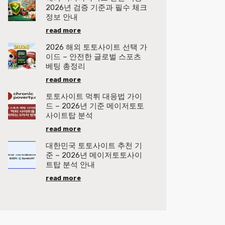
2026년 검증 기준과 필수 체크
정보 안내
read more
2026 해외 토토사이트 선택 가
이드 – 안전한 글로벌 스포츠
베팅 총정리
read more
토토사이트 먹튀 대응법 가이
드 – 2026년 기준 메이저토토
사이트탑 분석
read more
대한민국 토토사이트 추천 기
준 – 2026년 메이저토토사이
트탑 분석 안내
read more