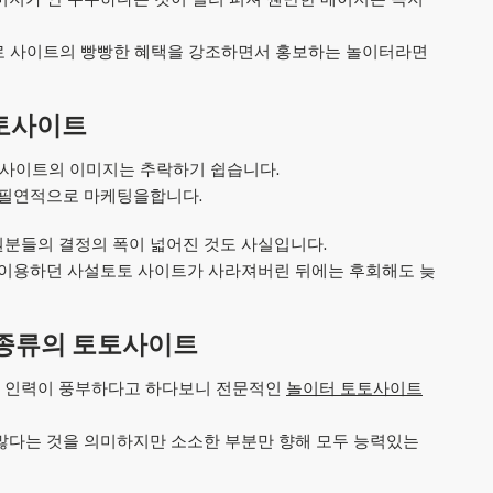
등으로 사이트의 빵빵한 혜택을 강조하면서 홍보하는 놀이터라면
토토사이트
당 사이트의 이미지는 추락하기 쉽습니다.
 필연적으로 마케팅을합니다.
분들의 결정의 폭이 넓어진 것도 사실입니다.
 이용하던 사설토토 사이트가 사라져버린 뒤에는 후회해도 늦
 종류의 토토사이트
 인력이 풍부하다고 하다보니 전문적인
놀이터 토토사이트
많다는 것을 의미하지만 소소한 부분만 향해 모두 능력있는