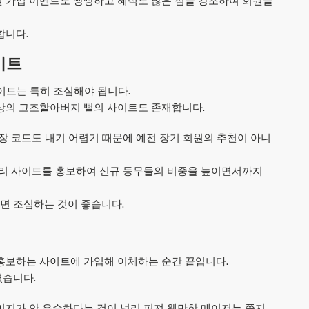
 가입 이벤트도 빵빵하고 혜택도 많은 점을 강조하여 회원들
합니다.
이트
이트는 특히 조심해야 됩니다.
 이상의 고조할아버지 뻘의 사이트도 존재합니다.
장 코드도 내기 어렵기 때문에 예전 장기 회원의 추천이 아니
쉽사리 사이트를 홍보하여 신규 동무들의 비중을 높이면서까지
다면 조심하는 것이 좋습니다.
홍보하는 사이트에 가입해 이체하는 순간 끝입니다.
였습니다.
미지가 안 우수하다는 것이 널리 퍼져 웬만한 메이저는 쪽지