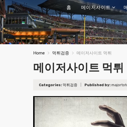
홈
메이저사이트
Home
먹튀검증
메이저사이트 먹튀
메이저사이트 먹튀
Categories:
먹튀검증
|
Published by:
majortot