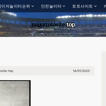
메이저놀이터순위
안전놀이터
토토사이트
osite-top
14/01/2023