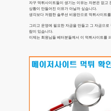
자꾸 먹튀사이트들이 생기는 이유는 자본은 없고 
상황이 만들어진 이유가 아닐까 싶습니다.
생각보다 저렴한 솔루션 비용만으로 먹튀사이트를
그리고 운영에 필요한 자금을 만들고 그 자금으로
람이 있습니다.
이제는 회원님들 베터분들께서 이 먹튀사이트를 피하