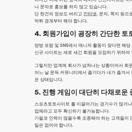
나 문자로 홍보를 하지 않고 있습니다.
단 한건의 정보도 버리고
인터넷
, 문자, 쪽지 
먹튀 경계부터 해야 합니다.
4. 회원가입이 굉장히 간단한 
양방 포럼 및 SNS에서 매니저 활동이 잦다면 해
신규 사이트는 새로 새긴 회원을 모집하기 위하여
그렇지만 업계에 회사가 넘쳐나는 상황이어서 회원
어느 날 문득 커뮤니티에서 즐기다가 내가 즐겨서
은 상태입니다.
5. 진행 게임이 대단히 다채로운
스포츠토토사이트 를 이끌어가는 경기수가 많거나
업체라고 모두 확신하기 불가능합니다.
기필코 인력이 많을수록 조종해야 하는 고객들이 
일은 없어야 합니다.