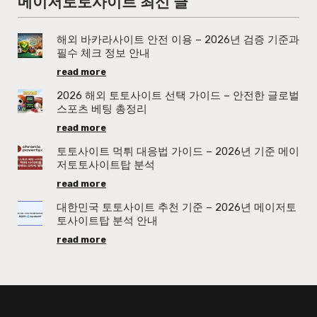
메이저토토사이트 최신 글
해외 바카라사이트 안전 이용 – 2026년 검증 기준과
필수 체크 정보 안내
read more
2026 해외 토토사이트 선택 가이드 – 안전한 글로벌
스포츠 베팅 총정리
read more
토토사이트 먹튀 대응법 가이드 – 2026년 기준 메이
저토토사이트탑 분석
read more
대한민국 토토사이트 추천 기준 – 2026년 메이저토
토사이트탑 분석 안내
read more