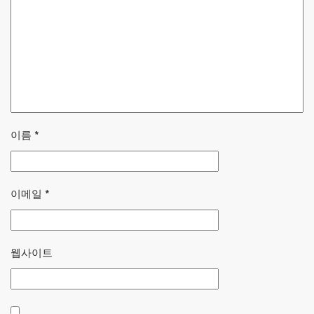
이름
*
이메일
*
웹사이트