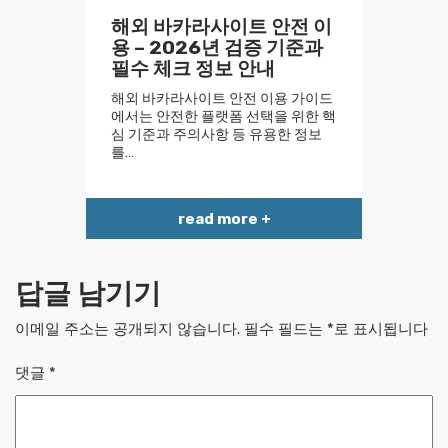
해외 바카라사이트 안전 이
용 – 2026년 검증 기준과
필수 체크 정보 안내
해외 바카라사이트 안전 이용 가이드
에서는 안전한 플랫폼 선택을 위한 핵
심 기준과 주의사항 등 유용한 정보
를…
read more +
답글 남기기
이메일 주소는 공개되지 않습니다.
필수 필드는
*
로 표시됩니다
댓글
*