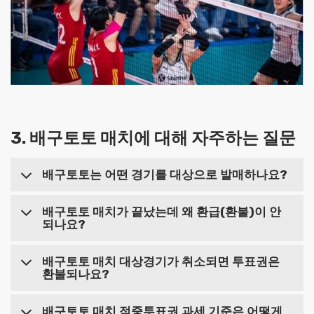
3. 배구토토 매치에 대해 자주하는 질문
배구토토는 어떤 경기를 대상으로 발매하나요?
배구토토는 KOVO경기 위주로 발매되며, 올림픽, 아시안게
배구토토 매치가 끝났는데 왜 환급(환불)이 안
되나요?
임 등 주요국제대회를 대상으로 발매될 수 있습니다.
적중결과발표를 위해서는 “주최단체, 언론사 뉴스, 팀 홈페
배구토토 매치 대상경기가 취소되면 투표권은
환불되나요?
이지”등을 통한 경기결과 및 특이사항을 확인이 필요하며,
적중판매점, 적중투표매수 등의 산출을 위한 시스템 구동에
아래에 해당하는 수의 대상경기가 무효로 판정될 경우 해당
일정 시간이 소요되기 때문입니다.
배구토토 매치 적중투표권 과세 기준은 어떻게