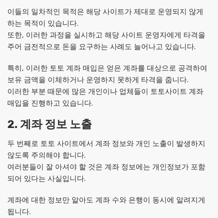
이들의 일차적인 목적은 해당 사이트가 제대로 운영되지 않게
하는 목적이 있습니다.
또한, 이러한 과정을 실시하고 해당 사이트 운영자에게 타격을
주어 금전적으로 돈을 요구하는 사례도 늘어나고 있습니다.
특히, 이러한 토토 계좌 매입은 얻은 계좌를 대상으로 공격하여
보유 금액을 이체하거나 운영하지 못하게 타격을 줍니다.
이러한 부분 때문에 많은 개인이나 업체들이 토토사이트 계좌
매입을 진행하고 있습니다.
2. 계좌 정보 노출
두 번째로 토토 사이트에서 계좌 정보와 개인 노출이 발생하지
않도록 주의해야 합니다.
여러분들이 잘 아셔야 할 것은 계좌 정보에는 개인정보가 포함
되어 있다는 사실입니다.
계좌에 대한 정보만 알아도 계좌 수와 은행이 동시에 알려지게
됩니다.