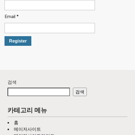
Email
*
검색
검색
카테고리 메뉴
홈
메이저사이트