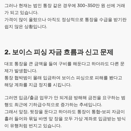
그러나 현재는 법인 통장 같은 경우에 300~350만 원 선에 거래
가 되고 있습니다.
가격이 많이 올랐으나 아직도 정상적으로 통장을 수급을 받기란
쉽지 않은 상황입니다.
2. 보이스 피싱 자금 흐름과 신고 문제
대포 통장을 큰 금액을 들여 구비를 해둔다고 하더라도 다른 문
제가 발생합니다.
통장 협박범이 몰래 입금하여 보이스 피싱으로 피해를 봤다고
해당 계좌를 지급 정지를 시킵니다.
그러면 입금/출금 업무가 안 되게끔 방해해 금전을 요구하는 범
행도 최근에 기하급수적으로 증가하는 추세입니다.
그래서 앞장, 뒷장을 둔다고 하더라도 통장이 통협·보피 자금이
흘러 들어와 묶일 바엔 앞 장을 모두 가상 계좌로 입금받는 방식
이 유행처럼 번지고 있습니다.