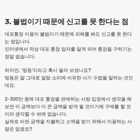
3. 불법이기 때문에 신고를 못 한다는 점
대포통장 이용이 불법이기 때문에 피해를 봐도 신고를 못 한다
는 점입니다.
인터넷에서 막상 대포 통장 업자를 알게 되어 통장을 구하기는
정말 쉽습니다.
하지만, ‘띵동’이라고 혹시 들어 보셨나요?
띵동은 말 그대로 알람 소리에 비유한 사기 수법을 말하는 것인
데요.
2~300만 원에 대포 통장을 판매하는 사람 입장에서 생각을 해
보면 이 금액보다 더 큰 금액을 받게 될 것이기에 구매를 할 것
이라 생각할 수 밖에 없습니다.
실제로 비싼 금액을 지불하고 소액을 받기 위해서 이용하는 사
람은 없겠죠?