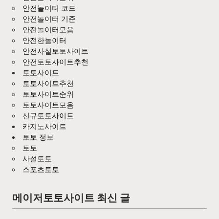
안전놀이터 코드
안전놀이터 기준
안전놀이터모음
안전한놀이터
안전사설토토사이트
안전토토사이트추천
토토사이트
토토사이트추천
토토사이트순위
토토사이트모음
신규토토사이트
카지노사이트
토토 정보
토토
사설토토
스포츠토토
메이저토토사이트 최신 글