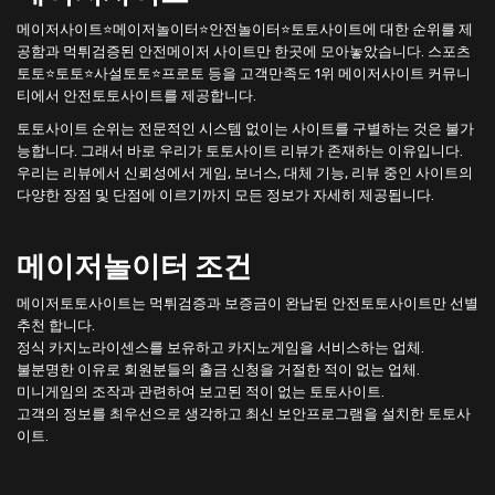
메이저사이트⭐메이저놀이터⭐안전놀이터⭐토토사이트에 대한 순위를 제
공함과 먹튀검증된 안전메이저 사이트만 한곳에 모아놓았습니다. 스포츠
토토⭐토토⭐사설토토⭐프로토 등을 고객만족도 1위 메이저사이트 커뮤니
티에서 안전토토사이트를 제공합니다.
토토사이트 순위는 전문적인 시스템 없이는 사이트를 구별하는 것은 불가
능합니다. 그래서 바로 우리가 토토사이트 리뷰가 존재하는 이유입니다.
우리는 리뷰에서 신뢰성에서 게임, 보너스, 대체 기능, 리뷰 중인 사이트의
다양한 장점 및 단점에 이르기까지 모든 정보가 자세히 제공됩니다.
메이저놀이터 조건
메이저토토사이트는 먹튀검증과 보증금이 완납된 안전토토사이트만 선별
추천 합니다.
정식 카지노라이센스를 보유하고 카지노게임을 서비스하는 업체.
불분명한 이유로 회원분들의 출금 신청을 거절한 적이 없는 업체.
미니게임의 조작과 관련하여 보고된 적이 없는 토토사이트.
고객의 정보를 최우선으로 생각하고 최신 보안프로그램을 설치한
토토사
이트
.