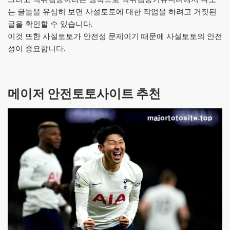
는 글들을 유심히 보면 사설토토에 대한 작업을 하려고 거짓된
글을 확인할 수 있습니다.
이것 또한 사설토토가 안전성 문제이기 때문에 사설토토의 안전
성이 중요합니다.
메이저 안전토토사이트 추천