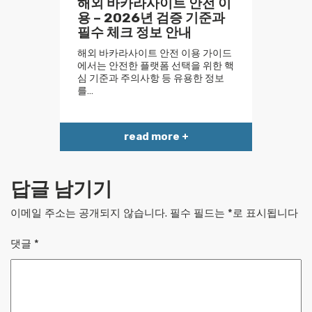
해외 바카라사이트 안전 이
용 – 2026년 검증 기준과
필수 체크 정보 안내
해외 바카라사이트 안전 이용 가이드
에서는 안전한 플랫폼 선택을 위한 핵
심 기준과 주의사항 등 유용한 정보
를…
read more +
답글 남기기
이메일 주소는 공개되지 않습니다.
필수 필드는
*
로 표시됩니다
댓글
*