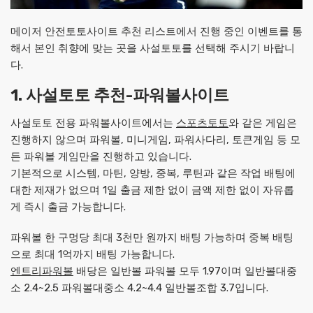
메이저 안전토토사이트 추천 리스트에서 진행 중인 이벤트를 통
해서 본인 취향에 맞는 곳을 사설토토를 선택해 주시기 바랍니
다.
1. 사설토토 추천-파워볼사이트
사설토토 전용 파워볼사이트에서는
스포츠토토
와 같은 게임은
진행하지 않으며 파워볼, 미니게임, 파워사다리, 토큰게임 등 모
든 파워볼 게임만을 진행하고 있습니다.
기본적으로 시스템, 마틴, 양방, 중복, 루틴과 같은 작업 배팅에
대한 제재가 없으며 1일 출금 제한 없이 금액 제한 없이 자유롭
게 즉시 출금 가능합니다.
파워볼 한 구멍당 최대 3천만 원까지 배팅 가능하며 중복 배팅
으로 최대 1억까지 배팅 가능합니다.
엔트리파워볼
배당은 일반볼 파워볼 모두 1.97이며 일반볼대중
소 2.4~2.5 파워볼대중소 4.2~4.4 일반볼조합 3.7입니다.