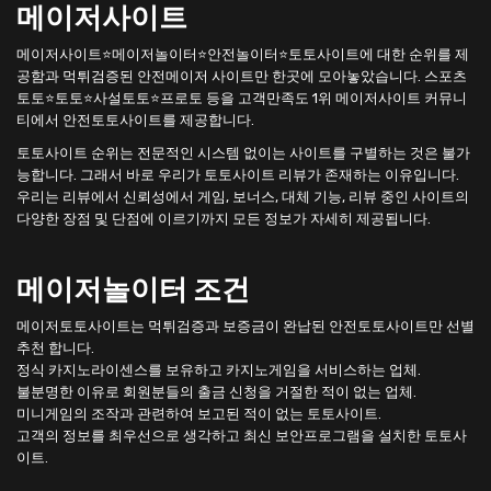
메이저사이트
메이저사이트⭐메이저놀이터⭐안전놀이터⭐토토사이트에 대한 순위를 제
공함과 먹튀검증된 안전메이저 사이트만 한곳에 모아놓았습니다. 스포츠
토토⭐토토⭐사설토토⭐프로토 등을 고객만족도 1위 메이저사이트 커뮤니
티에서 안전토토사이트를 제공합니다.
토토사이트 순위는 전문적인 시스템 없이는 사이트를 구별하는 것은 불가
능합니다. 그래서 바로 우리가 토토사이트 리뷰가 존재하는 이유입니다.
우리는 리뷰에서 신뢰성에서 게임, 보너스, 대체 기능, 리뷰 중인 사이트의
다양한 장점 및 단점에 이르기까지 모든 정보가 자세히 제공됩니다.
메이저놀이터 조건
메이저토토사이트는 먹튀검증과 보증금이 완납된 안전토토사이트만 선별
추천 합니다.
정식 카지노라이센스를 보유하고 카지노게임을 서비스하는 업체.
불분명한 이유로 회원분들의 출금 신청을 거절한 적이 없는 업체.
미니게임의 조작과 관련하여 보고된 적이 없는 토토사이트.
고객의 정보를 최우선으로 생각하고 최신 보안프로그램을 설치한
토토사
이트
.