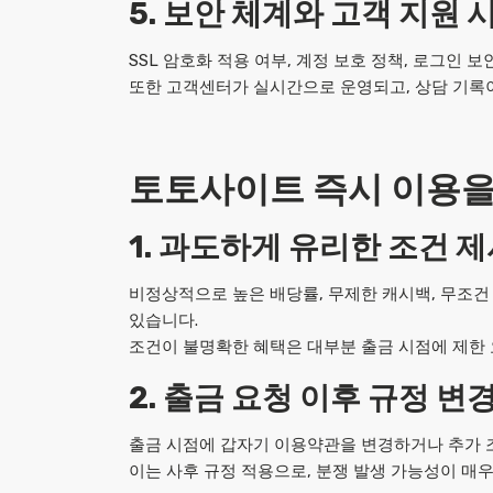
5. 보안 체계와 고객 지원 
SSL 암호화 적용 여부, 계정 보호 정책, 로그인 
또한 고객센터가 실시간으로 운영되고, 상담 기록
토토사이트 즉시 이용을
1. 과도하게 유리한 조건 
비정상적으로 높은 배당률, 무제한 캐시백, 무조건
있습니다.
조건이 불명확한 혜택은 대부분 출금 시점에 제한
2. 출금 요청 이후 규정 변
출금 시점에 갑자기 이용약관을 변경하거나 추가 
이는 사후 규정 적용으로, 분쟁 발생 가능성이 매우