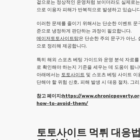
겉으로는 정상적인 운영처럼 보이더라도 실제로는 출금
으로 이용자 피해가 반복적으로 발생하고 있습니다
이러한 문제를 줄이기 위해서는 단순한 이벤트 문구
준으로 냉정하게 판단하는 과정이 필요합니다.
메이저토토사이트탑
은 단순한 주의 문구가 아닌,
으로 정리해 제공합니다.
특히 해외 스포츠 베팅 가이드와 운영 분석 자료를
로 확인해야 하는지 기준을 세우는 데 도움이 됩니
아래에서는
토토사이트
및 스포츠 베팅 사이트 이용
단해야 할 위험 신호, 피해 발생 시 대응 절차, 
참고 페이지:
https://www.chronicpoverty.o
how-to-avoid-them/
토토사이트 먹튀 대응법 