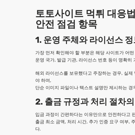
토토사이트 먹튀 대응법 
안전 점검 항목
1. 운영 주체와 라이선스 
가장 먼저 확인해야 할 부분은 해당 사이트가 어떤
운영 국가, 발급 기관, 라이선스 번호 등이 명확히
해외 라이선스를 보유했다고 주장하는 경우, 실제
야 하며,
단순 이미지 파일이나 텍스트 설명만 제시하는 경
2. 출금 규정과 처리 절차
입금 과정이 간편하다는 이유만으로 안전하다고 판
출금 최소 금액, 처리 시간, 추가 인증 요구 여부,
다.