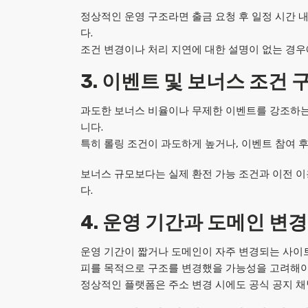
정상적인 운영 구조라면 출금 요청 후 일정 시간 
다.
조건 변경이나 처리 지연에 대한 설명이 없는 경우
3. 이벤트 및 보너스 조건 
과도한 보너스 비율이나 무제한 이벤트를 강조하는
니다.
특히 롤링 조건이 과도하게 높거나, 이벤트 참여 
보너스 규모보다는 실제 환전 가능 조건과 이전 
다.
4. 운영 기간과 도메인 변경
운영 기간이 짧거나 도메인이 자주 변경되는 사이트
피를 목적으로 구조를 변경했을 가능성을 고려해야
정상적인 플랫폼은 주소 변경 시에도 공식 공지 채