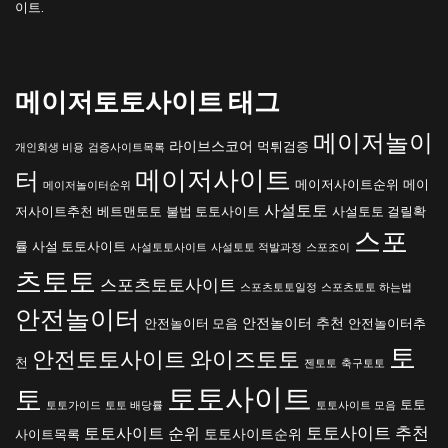
이트
.
메이저토토사이트 태그
메이저놀이
라이브스코어
먹튀검증
개인회생 비용
검증사이트목록
메이저사이트
터
메이저사이트순위
메이
메이저놀이터순위
사설토토
저사이트추천
베트맨토토
불법 토토사이트
사설토토 걸릴확
스포
률
사설 토토사이트
사설토토사이트
사설토토 적발과정
스포조이
츠토토
스포츠토토사이트
스포츠토토일정
스포츠토토 하는법
안전놀이터
안전놀이터 추천
안전놀이터 모음
안전놀이터추
토
안전토토사이트
와이즈토토
천
젠토토
축구토토
토토사이트
토
토토
토토가이드
토토 배당률
토토사이트 모음
토토사이트 추천
토토사이트 순위
토토사이트순위
사이트목록