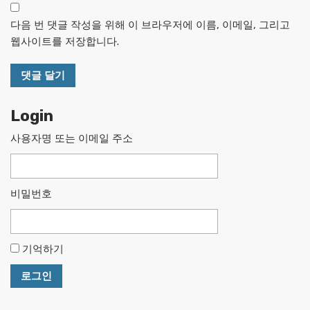
다음 번 댓글 작성을 위해 이 브라우저에 이름, 이메일, 그리고
웹사이트를 저장합니다.
Login
사용자명 또는 이메일 주소
비밀번호
기억하기