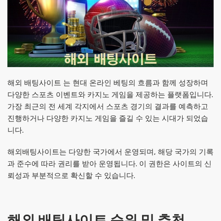
해외 배팅사이트 는 현대 온라인 베팅의 흐름과 함께 성장하며
다양한 스포츠 이벤트와 카지노 게임을 제공하는 플랫폼입니다.
가장 최근의 전 세계 각지에서 스포츠 경기의 결과를 예측하고
진행하거나 다양한 카지노 게임을 즐길 수 있는 시대가 되었습
니다.
해외배팅사이트는 다양한 국가에서 운영되며, 해당 국가의 기록
과 준수에 따라 권리를 받아 운영됩니다. 이 권한은 사이트의 신
뢰성과 부분적으로 확신할 수 있습니다.
해외 배팅사이트 순위 및 추천