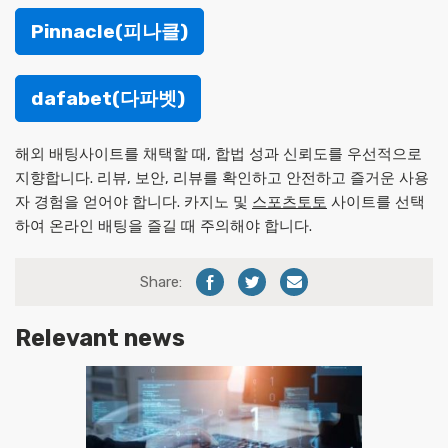
Pinnacle(피나클)
dafabet(다파벳)
해외 배팅사이트를 채택할 때, 합법 성과 신뢰도를 우선적으로
지향합니다. 리뷰, 보안, 리뷰를 확인하고 안전하고 즐거운 사용
자 경험을 얻어야 합니다. 카지노 및
스포츠토토
사이트를 선택
하여 온라인 배팅을 즐길 때 주의해야 합니다.
Share:
Relevant news