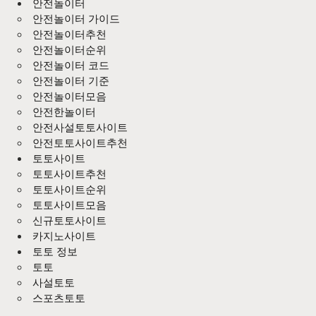
안전놀이터
안전놀이터 가이드
안전놀이터추천
안전놀이터순위
안전놀이터 코드
안전놀이터 기준
안전놀이터모음
안전한놀이터
안전사설토토사이트
안전토토사이트추천
토토사이트
토토사이트추천
토토사이트순위
토토사이트모음
신규토토사이트
카지노사이트
토토 정보
토토
사설토토
스포츠토토