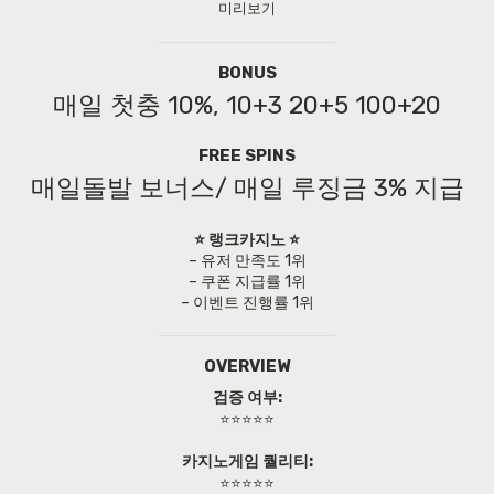
미리보기
BONUS
매일 첫충 10%, 10+3 20+5 100+20
FREE SPINS
매일돌발 보너스/ 매일 루징금 3% 지급
⭐️ 랭크카지노 ⭐️
– 유저 만족도 1위
– 쿠폰 지급률 1위
– 이벤트 진행률 1위
OVERVIEW
검증 여부:
⭐⭐⭐⭐⭐
카지노게임 퀄리티:
⭐⭐⭐⭐⭐