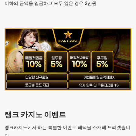
이하의 금액을 입금하고 모두 잃은 경우 2만원
랭크 카지노 이벤트
랭크카지노에서 하는 특별한 이벤트 혜택을 소개해 드리겠습니
다.