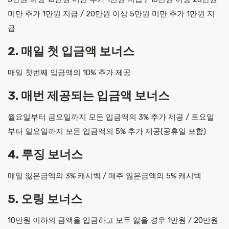
미만 추가 1만원 지급 / 20만원 이상 5만원 미만 추가 1만원 지
급
2. 매일 첫 입금액 보너스
매일 첫번째 입금액의 10% 추가 제공
3. 매번 제공되는 입금액 보너스
월요일부터 금요일까지 모든 입금액의 3% 추가 제공 / 토요일
부터 일요일까지 모든 입금액의 5% 추가 제공(공휴일 포함)
4. 루징 보너스
매일 잃은금액의 3% 캐시백 / 매주 잃은금액의 5% 캐시백
5. 오링 보너스
10만원 이하의 금액을 입금하고 모두 잃을 경우 1만원 / 20만원