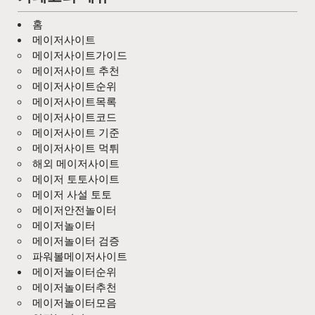
홈
메이저사이트
메이저사이트가이드
메이저사이트 추천
메이저사이트순위
메이저사이트목록
메이저사이트코드
메이저사이트 기준
메이저사이트 먹튀
해외 메이저사이트
메이저 토토사이트
메이저 사설 토토
메이저안전놀이터
메이저놀이터
메이저놀이터 검증
파워볼메이저사이트
메이저놀이터순위
메이저놀이터추천
메이저놀이터모음