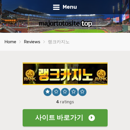
Menu
Home
Reviews
랭크카지노
4
ratings
사이트 바로가기