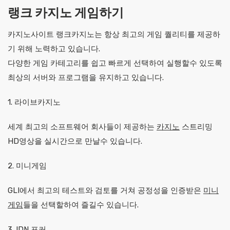
랭크 카지노 게임하기
카지노사이트 랭크카지노는 항상 최고의 게임 퀄리티를 제공하
기 위해 노력하고 있습니다.
다양한 게임 카테고리를 쉽고 빠르게 선택하여 실행할수 있도록
최상의 서버와 프로그램을 유지하고 있습니다.
1. 라이브카지노
세계 최고의 소프트웨어 회사들이 제공하는
카지노
스트리밍
HD영상을 실시간으로 만날수 있습니다.
2. 미니게임
GLI에서 최고의 테스트와 검토를 거쳐 공정성을 인증받은
미니
게임
들을 선택할하여 즐길수 있습니다.
3. IDN 포커