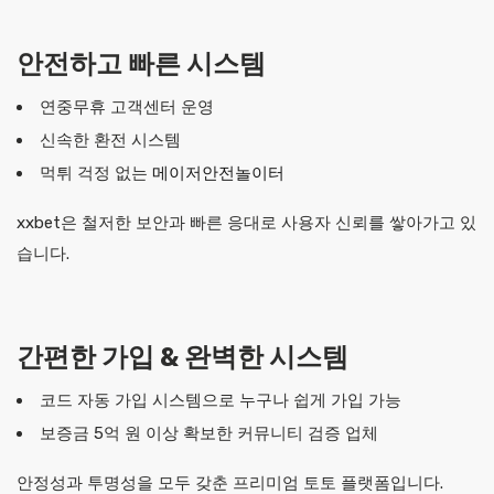
안전하고 빠른 시스템
연중무휴 고객센터 운영
신속한 환전 시스템
먹튀 걱정 없는
메이저안전놀이터
xxbet은 철저한 보안과 빠른 응대로 사용자 신뢰를 쌓아가고 있
습니다.
간편한 가입 & 완벽한 시스템
코드 자동 가입 시스템으로 누구나 쉽게 가입 가능
보증금 5억 원 이상 확보한 커뮤니티 검증 업체
안정성과 투명성을 모두 갖춘 프리미엄 토토 플랫폼입니다.