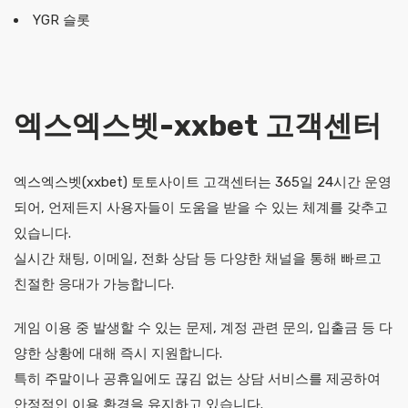
YGR 슬롯
엑스엑스벳-xxbet 고객센터
엑스엑스벳(xxbet) 토토사이트 고객센터는 365일 24시간 운영
되어, 언제든지 사용자들이 도움을 받을 수 있는 체계를 갖추고
있습니다.
실시간 채팅, 이메일, 전화 상담 등 다양한 채널을 통해 빠르고
친절한 응대가 가능합니다.
게임 이용 중 발생할 수 있는 문제, 계정 관련 문의, 입출금 등 다
양한 상황에 대해 즉시 지원합니다.
특히 주말이나 공휴일에도 끊김 없는 상담 서비스를 제공하여
안정적인 이용 환경을 유지하고 있습니다.