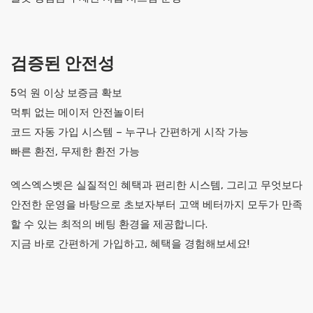
검증된 안전성
5억 원 이상 보증금 확보
먹튀 없는 메이저 안전놀이터
코드 자동 가입 시스템 – 누구나 간편하게 시작 가능
빠른 환전, 무제한 환전 가능
엑스엑스벳은 실질적인 혜택과 편리한 시스템, 그리고 무엇보다
안전한 운영을 바탕으로 초보자부터 고액 베터까지 모두가 만족
할 수 있는 최적의 베팅 환경을 제공합니다.
지금 바로 간편하게 가입하고, 혜택을 경험해보세요!