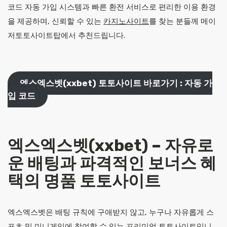
코드 자동 가입 시스템과 빠른 환전 서비스로 편리한 이용 환경
을 제공하며, 신뢰할 수 있는
카지노사이트
를 찾는 분들께 메이
저토토사이트탑에서 추천드립니다.
엑스엑스벳(xxbet) 토토사이트 바로가기 : 자동 가
입 코드
엑스엑스벳(xxbet) – 자유로
운 배팅과 파격적인 보너스 혜
택의 명품 토토사이트
엑스엑스벳은 배팅 규칙에 구애받지 않고, 누구나 자유롭게 스
포츠 및
미니게임
에 참여할 수 있는 프리미엄 토토사이트입니