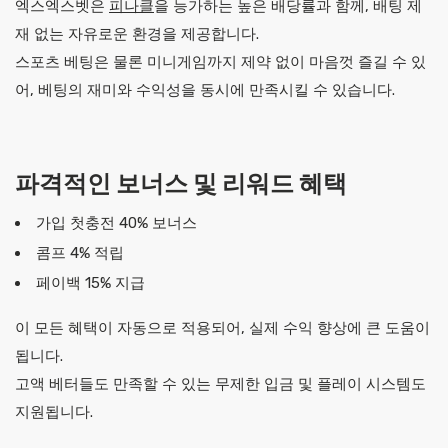
엑스엑스벳은
피나클
을 능가하는 높은 배당률과 함께, 배팅 제
재 없는 자유로운 환경을 제공합니다.
스포츠 베팅은 물론 미니게임까지 제약 없이 마음껏 즐길 수 있
어, 베팅의 재미와 수익성을 동시에 만족시킬 수 있습니다.
파격적인 보너스 및 리워드 혜택
가입 첫충전 40% 보너스
콤프 4% 적립
페이백 15% 지급
이 모든 혜택이 자동으로 적용되어, 실제 수익 향상에 큰 도움이
됩니다.
고액 베터들도 만족할 수 있는 무제한 입금 및 플레이 시스템도
지원됩니다.