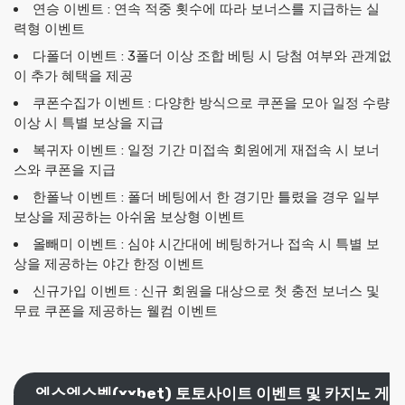
연승 이벤트 : 연속 적중 횟수에 따라 보너스를 지급하는 실
력형 이벤트
다폴더 이벤트 : 3폴더 이상 조합 베팅 시 당첨 여부와 관계없
이 추가 혜택을 제공
쿠폰수집가 이벤트 : 다양한 방식으로 쿠폰을 모아 일정 수량
이상 시 특별 보상을 지급
복귀자 이벤트 : 일정 기간 미접속 회원에게 재접속 시 보너
스와 쿠폰을 지급
한폴낙 이벤트 : 폴더 베팅에서 한 경기만 틀렸을 경우 일부
보상을 제공하는 아쉬움 보상형 이벤트
올빼미 이벤트 : 심야 시간대에 베팅하거나 접속 시 특별 보
상을 제공하는 야간 한정 이벤트
신규가입 이벤트 : 신규 회원을 대상으로 첫 충전 보너스 및
무료 쿠폰을 제공하는 웰컴 이벤트
엑스엑스벳(xxbet) 토토사이트 이벤트 및 카지노 게