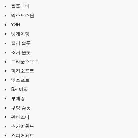
릴플레이
넥스트스핀
YGG
넷게이밍
질리 슬롯
조커 슬롯
드라군소프트
피지소프트
벳소프트
B게이밍
부메랑
부밍 슬롯
판타즈마
스카이윈드
스피어헤드