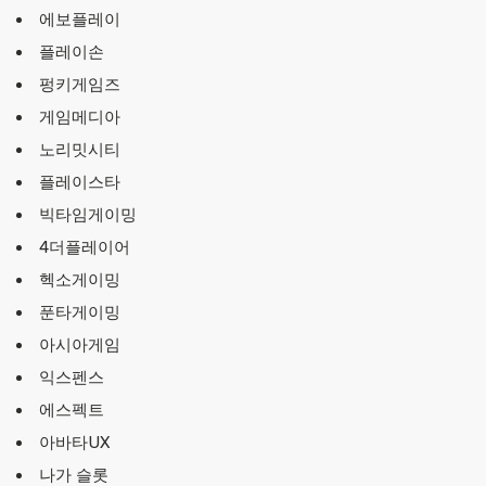
에보플레이
플레이손
펑키게임즈
게임메디아
노리밋시티
플레이스타
빅타임게이밍
4더플레이어
헥소게이밍
푼타게이밍
아시아게임
익스펜스
에스펙트
아바타UX
나가 슬롯