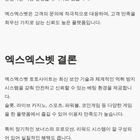
엑스엑스벳은 고객의 문의에 적극적으로 대응하며, 고객 만족을
최우선 가치로 삼는 신뢰도 높은 플랫폼입니다.
엑스엑스벳 결론
엑스엑스벳 토토사이트는 최신 보안 기술과 체계적인 먹튀 방지
시스템을 갖춰 안전하고 신뢰할 수 있는 베팅 환경을 제공합니
다.
슬롯, 라이브 카지노, 스포츠, 파워볼, 코인게임 등 다양한 게임
을 한 플랫폼에서 즐길 수 있어 이용자 만족도가 높습니다.
특히 정기적인 보너스와 프로모션, 리워드 시스템이 잘 구성되
어 있어 실질적인 혜택도 큽니다.