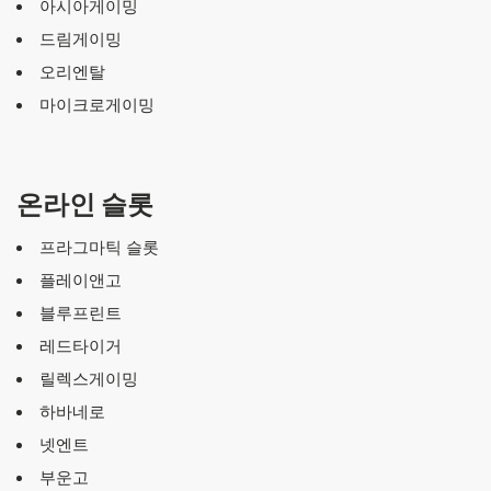
아시아게이밍
드림게이밍
오리엔탈
마이크로게이밍
온라인 슬롯
프라그마틱 슬롯
플레이앤고
블루프린트
레드타이거
릴렉스게이밍
하바네로
넷엔트
부운고