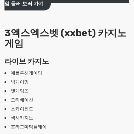
임 둘러 보러 가기
3엑스엑스벳 (xxbet) 카지노
게임
라이브 카지노
에볼루션게이밍
빅게이밍
벳게임즈
모티베이션
스카이윈드
섹시카지노
프라그마틱플레이