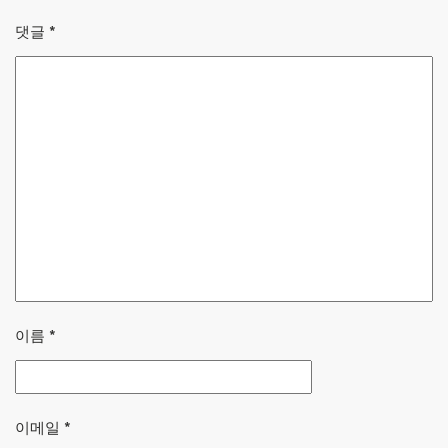
댓글
*
이름
*
이메일
*