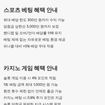
스포츠 베팅 혜택 안내
최대 배당 한도 300만 원까지 수익 가능
당첨금 상한선 3,000만 원까지 보장
핸디캡 및 오버/언더 배당률 1.98 유지
배팅 제재 없는 자유로운 베팅 환경 제공
피나클 대비 +5% 배당 우대 적용
카지노 게임 혜택 안내
슬롯 게임 이용 시 4% 포인트 적립
1회 베팅 금액 최대 1,000만 원 가능
환전 횟수 제한 없이 언제든 출금 가능
카지노 베팅 시 0.8% 추가 포인트 지급
슬롯 당첨금 무제한 지급 시스템 운영