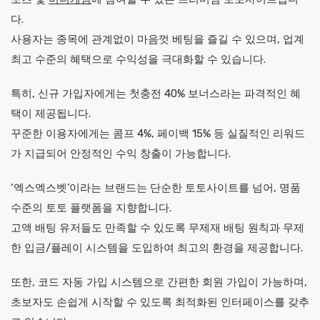
다.
사용자는 종목에 관계없이 마음껏 베팅을 즐길 수 있으며, 업계
최고 수준의 혜택으로 수익성을 극대화할 수 있습니다.
특히, 신규 가입자에게는 첫충전 40% 보너스라는 파격적인 혜
택이 제공됩니다.
꾸준한 이용자에게는 콤프 4%, 페이백 15% 등 실질적인 리워드
가 지급되어 안정적인 수익 창출이 가능합니다.
‘엑스엑스벳’이라는 브랜드는 단순한 토토사이트를 넘어, 명품
수준의 토토 플랫폼을 지향합니다.
고액 배팅 유저들도 만족할 수 있도록 무제재 배팅 원칙과 무제
한 입금/플레이 시스템을 도입하여 최고의 환경을 제공합니다.
또한, 코드 자동 가입 시스템으로 간편한 회원 가입이 가능하며,
초보자도 손쉽게 시작할 수 있도록 최적화된 인터페이스를 갖추