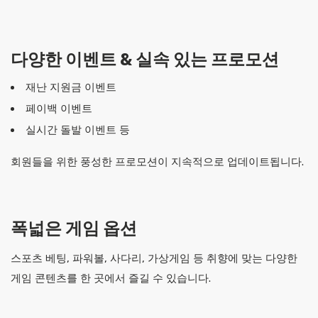
다양한 이벤트 & 실속 있는 프로모션
재난 지원금 이벤트
페이백 이벤트
실시간 돌발 이벤트 등
회원들을 위한 풍성한 프로모션이 지속적으로 업데이트됩니다.
폭넓은 게임 옵션
스포츠 베팅, 파워볼, 사다리, 가상게임 등 취향에 맞는 다양한
게임 콘텐츠를 한 곳에서 즐길 수 있습니다.