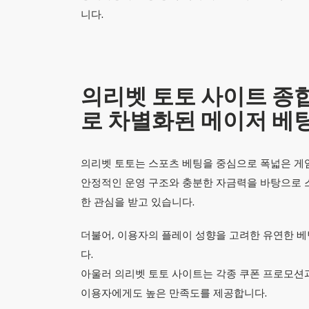
니다.
의리벳 토토 사이트 종합
로 차별화된 메이저 베
의리벳 토토는 스포츠 베팅을 중심으로 폭넓은 게임
안정적인 운영 구조와 충분한 자금력을 바탕으로 
한 관심을 받고 있습니다.
더불어, 이용자의 플레이 성향을 고려한 유연한 베
다.
아울러 의리벳 토토 사이트는 각종 쿠폰 프로모션과
이용자에게도 높은 만족도를 제공합니다.