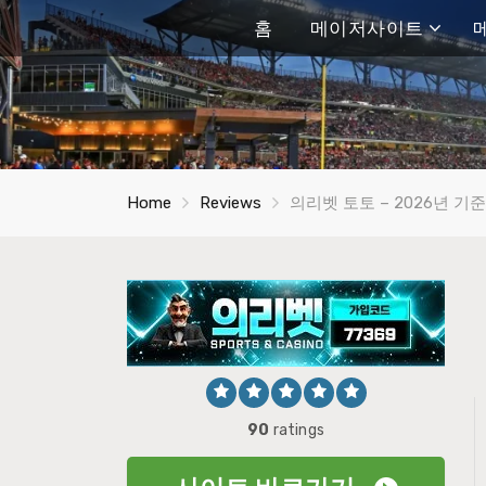
홈
메이저사이트
Home
Reviews
의리벳 토토 – 2026년 
90
ratings