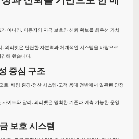
정성과 신뢰를 기반으로 한 메
트
가 아니라, 이용자의 자금 보호와 신뢰 확보를 최우선 가치
리, 의리벳은 탄탄한 자본력과 체계적인 시스템을 바탕으로
김해 왔습니다.
정성 중심 구조
으로, 베팅 환경·정산 시스템·고객 응대 전반에서 일관된 안정
 사이트와 달리, 의리벳은 명확한 기준과 예측 가능한 운영
자금 보호 시스템