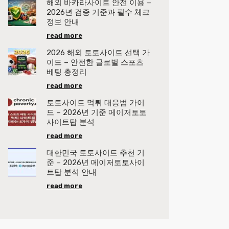
해외 바카라사이트 안전 이용 –
2026년 검증 기준과 필수 체크
정보 안내
read more
2026 해외 토토사이트 선택 가
이드 – 안전한 글로벌 스포츠
베팅 총정리
read more
토토사이트 먹튀 대응법 가이
드 – 2026년 기준 메이저토토
사이트탑 분석
read more
대한민국 토토사이트 추천 기
준 – 2026년 메이저토토사이
트탑 분석 안내
read more