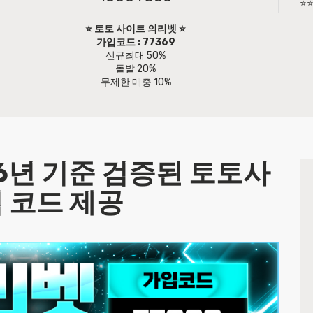
⭐️⭐
⭐️ 토토 사이트 의리벳 ⭐️
가입코드 : 77369
신규최대 50%
돌발 20%
무제한 매충 10%
26년 기준 검증된 토토사
 코드 제공