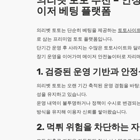
의리벳 토토 추천 – 안
이저 베팅 플랫폼
의리벳 토토는 단순히 베팅을 제공하는
토토사이
로 삼는 프리미엄 토토 플랫폼입니다.
단기간 운영 후 사라지는 수많은 토토사이트와 달
장기 운영을 이어가며 메이저 안전놀이터로 자리매
1. 검증된 운영 기반과 안
의리벳 토토는 오랜 기간 축적된 운영 경험을 바탕
성을 유지하고 있습니다.
운영 내역이 불투명하거나 정책이 수시로 변경되는
방식을 유지해 이용자 신뢰를 쌓아왔습니다.
2. 먹튀 위험을 차단하는 