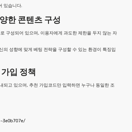
어 있습니다.
다양한 콘텐츠 구성
노로 구성되어 있으며, 이용자에게 과도한 제한을 두지 않는 자
신의 성향에 맞게 베팅 전략을 구성할 수 있는 환경이 특징입
 가입 정책
내되고 있으며, 추천 가입코드만 입력하면 누구나 동일한 조
n--3e0b707e/