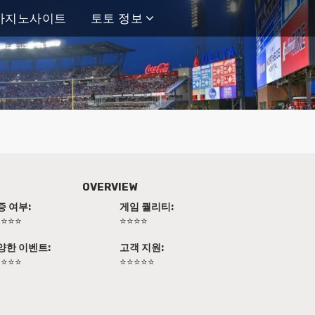
카지노사이트
토토 정보
OVERVIEW
증 여부:
게임 퀄리티:
️⭐️⭐️⭐️
⭐️⭐️⭐️⭐️
양한 이벤트:
고객 지원:
️⭐️⭐️⭐️
⭐️⭐️⭐️⭐️⭐️