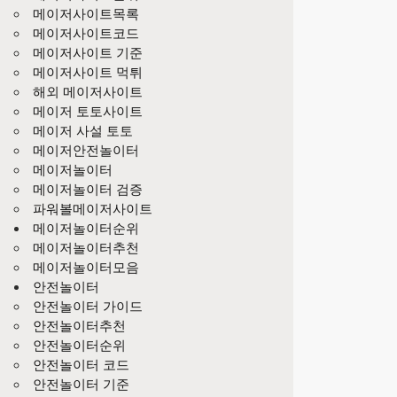
메이저사이트목록
메이저사이트코드
메이저사이트 기준
메이저사이트 먹튀
해외 메이저사이트
메이저 토토사이트
메이저 사설 토토
메이저안전놀이터
메이저놀이터
메이저놀이터 검증
파워볼메이저사이트
메이저놀이터순위
메이저놀이터추천
메이저놀이터모음
안전놀이터
안전놀이터 가이드
안전놀이터추천
안전놀이터순위
안전놀이터 코드
안전놀이터 기준