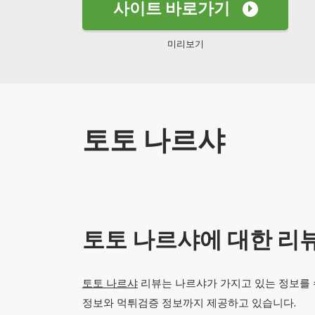
사이트 바로가기
미리보기
토토 나르샤
토토 나르샤에 대한 리
토토 나르샤
리뷰는 나르샤가 가지고 있는 정보를
정보와 먹튀검증 정보까지 제공하고 있습니다.