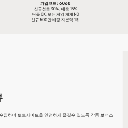
가입코드 : 6060
신규첫충 30% , 매충 15%
단폴 OK, 모든 게임 제재 NO
신규 500만 배팅 자본력 1위
뷰
 수집하여 토토사이트을 안전하게 즐길수 있도록 각종 보너스