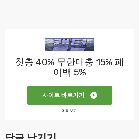
첫충 40% 무한매충 15% 페
이백 5%
사이트 바로가기
미리보기
답글 남기기