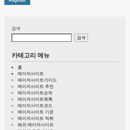
검색
검색
카테고리 메뉴
홈
메이저사이트
메이저사이트가이드
메이저사이트 추천
메이저사이트순위
메이저사이트목록
메이저사이트코드
메이저사이트 기준
메이저사이트 먹튀
해외 메이저사이트