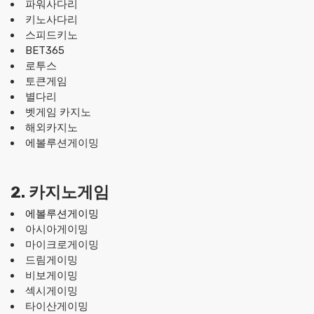
파워사다리
키노사다리
스피드키노
BET365
로투스
토큰게임
별다리
벳게임 카지노
해외카지노
에볼루션게이밍
2. 카지노게임
에볼루션게이밍
아시아게이밍
마이크로게이밍
드림게이밍
비보게이밍
섹시게이밍
타이산게이밍