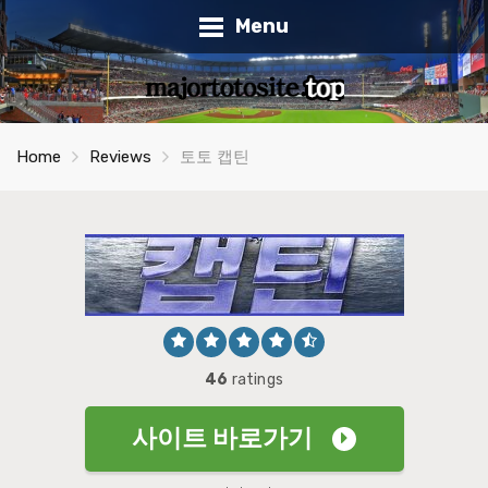
Menu
Home
Reviews
토토 캡틴
46
ratings
사이트 바로가기