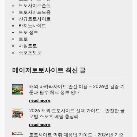
토토사이트순위
토토사이트모음
신규토토사이트
카지노사이트
토토 정보
토토
사설토토
스포츠토토
메이저토토사이트 최신 글
해외 바카라사이트 안전 이용 – 2026년 검증 기
준과 필수 체크 정보 안내
read more
2026 해외 토토사이트 선택 가이드 – 안전한 글
로벌 스포츠 베팅 총정리
read more
토토사이트 먹튀 대응법 가이드 – 2026년 기준