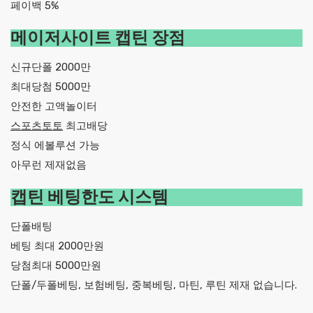
페이백 5%
메이저사이트 캡틴 장점
신규단폴 2000만
최대당첨 5000만
안전한 고액놀이터
스포츠토토
최고배당
정식 에볼루션 가능
아무런 제재없음
캡틴 베팅한도 시스템
단폴배팅
베팅 최대 2000만원
당첨최대 5000만원
단폴/두폴베팅, 보험베팅, 중복베팅, 마틴, 루틴 제재 없습니다.