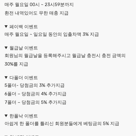
매주 월요일 00시 ~ 23시59분까지
환전 내역있어도 무한 매충 지급
페이백 이벤트
매주 월요일 ~ 일요일 동안의 입출차액 3% 지급
월급날 이벤트
회원님의 월급날을 등록해주시고 월급날 충전시 충전 금액의
30%를 지급
다폴더 이벤트
5폴더- 당첨금의 3% 추가지급
6폴더 – 당첨금의 4% 추가지급
7폴더 – 당첨금의 5% 추가지급
한폴낙 이벤트
아쉽게 한 폴더를 틀리신 회원분들에게 베팅금의 5% 지급