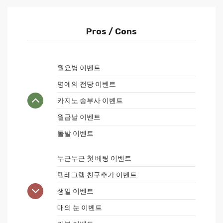
Pros / Cons
월요병 이벤트
명예의 전당 이벤트
카지노 승부사 이벤트
월급날 이벤트
돌발 이벤트
두근두근 첫 베팅 이벤트
텔레그램 친구추가 이벤트
생일 이벤트
매의 눈 이벤트