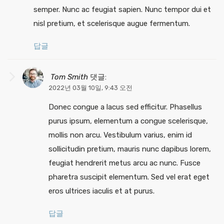
semper. Nunc ac feugiat sapien. Nunc tempor dui et
nisl pretium, et scelerisque augue fermentum.
답글
Tom Smith
댓글:
2022년 03월 10일, 9:43 오전
Donec congue a lacus sed efficitur. Phasellus
purus ipsum, elementum a congue scelerisque,
mollis non arcu. Vestibulum varius, enim id
sollicitudin pretium, mauris nunc dapibus lorem,
feugiat hendrerit metus arcu ac nunc. Fusce
pharetra suscipit elementum. Sed vel erat eget
eros ultrices iaculis et at purus.
답글