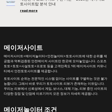
토사이트탑 분석 안내
read more
메이저사이트
메이저사이트⭐메이저놀이터⭐안전놀이터⭐토토사이트에 대한 순위를 제
공함과 먹튀검증된 안전메이저 사이트만 한곳에 모아놓았습니다. 스포츠
토토⭐토토⭐사설토토⭐프로토 등을 고객만족도 1위 메이저사이트 커뮤니
티에서 안전토토사이트를 제공합니다.
토토사이트 순위는 전문적인 시스템 없이는 사이트를 구별하는 것은 불가
능합니다. 그래서 바로 우리가 토토사이트 리뷰가 존재하는 이유입니다.
우리는 리뷰에서 신뢰성에서 게임, 보너스, 대체 기능, 리뷰 중인 사이트의
다양한 장점 및 단점에 이르기까지 모든 정보가 자세히 제공됩니다.
메이저놀이터 조건