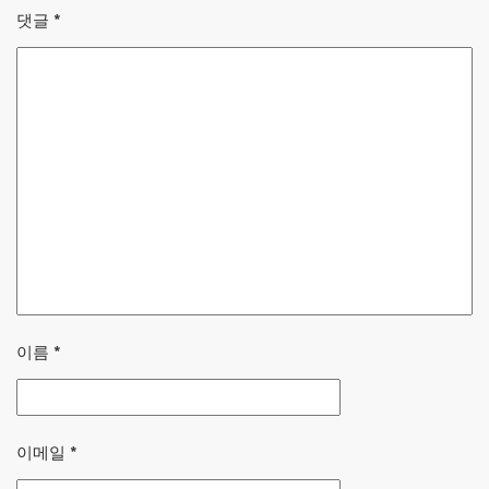
댓글
*
이름
*
이메일
*