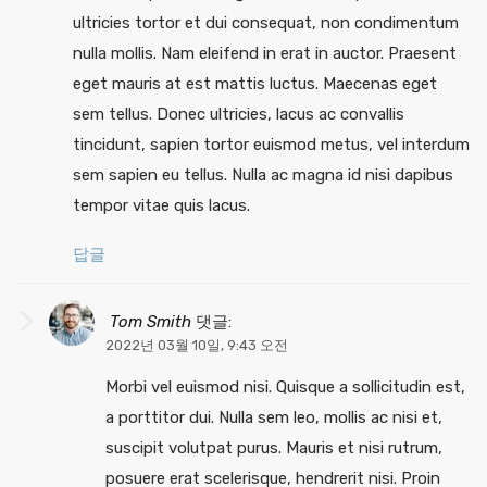
ultricies tortor et dui consequat, non condimentum
nulla mollis. Nam eleifend in erat in auctor. Praesent
eget mauris at est mattis luctus. Maecenas eget
sem tellus. Donec ultricies, lacus ac convallis
tincidunt, sapien tortor euismod metus, vel interdum
sem sapien eu tellus. Nulla ac magna id nisi dapibus
tempor vitae quis lacus.
답글
Tom Smith
댓글:
2022년 03월 10일, 9:43 오전
Morbi vel euismod nisi. Quisque a sollicitudin est,
a porttitor dui. Nulla sem leo, mollis ac nisi et,
suscipit volutpat purus. Mauris et nisi rutrum,
posuere erat scelerisque, hendrerit nisi. Proin