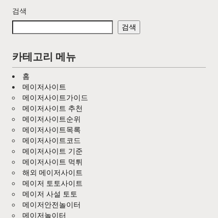
검색
검색
카테고리 메뉴
홈
메이저사이트
메이저사이트가이드
메이저사이트 추천
메이저사이트순위
메이저사이트목록
메이저사이트코드
메이저사이트 기준
메이저사이트 먹튀
해외 메이저사이트
메이저 토토사이트
메이저 사설 토토
메이저안전놀이터
메이저놀이터