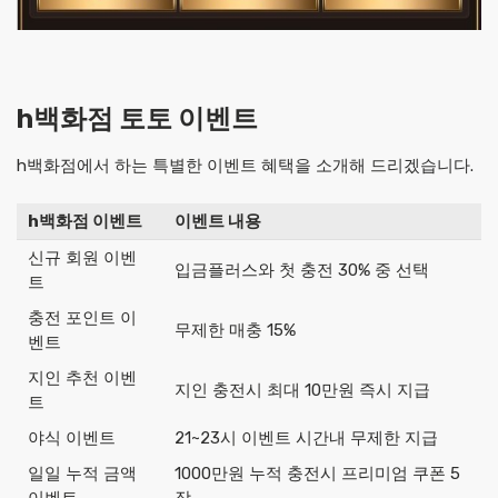
h백화점 토토 이벤트
h백화점에서 하는 특별한 이벤트 혜택을 소개해 드리겠습니다.
h백화점 이벤트
이벤트 내용
신규 회원 이벤
입금플러스와 첫 충전 30% 중 선택
트
충전 포인트 이
무제한 매충 15%
벤트
지인 추천 이벤
지인 충전시 최대 10만원 즉시 지급
트
야식 이벤트
21~23시 이벤트 시간내 무제한 지급
일일 누적 금액
1000만원 누적 충전시 프리미엄 쿠폰 5