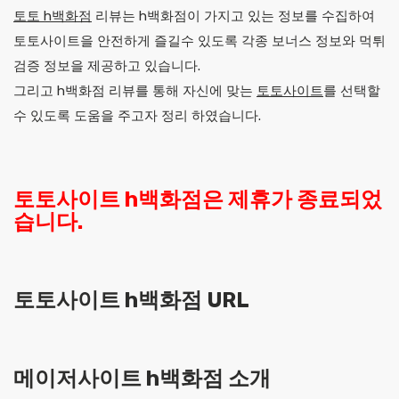
토토 h백화점
리뷰는 h백화점이 가지고 있는 정보를 수집하여
토토사이트을 안전하게 즐길수 있도록 각종 보너스 정보와 먹튀
검증 정보을 제공하고 있습니다.
그리고 h백화점 리뷰를 통해 자신에 맞는
토토사이트
를 선택할
수 있도록 도움을 주고자 정리 하였습니다.
토토사이트 h백화점은 제휴가 종료되었
습니다.
토토사이트 h백화점 URL
메이저사이트 h백화점 소개