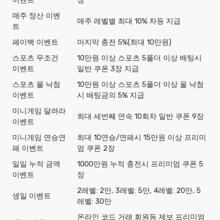
이벤트
장
매주 정산 이벤
매주 레벨별 최대 10% 차등 지급
트
페이백 이벤트
마지막 충전 5%(최대 10만원)
스포츠 무조건
10만원 이상 스포츠 5폴더 이상 배팅시
이벤트
일반 쿠폰 3장 지급
스포츠 올 낙첨
10만원 이상 스포츠 5폴더 이상 올 낙첨
이벤트
시 배팅금의 5% 지급
미니게임 달려라
최대 세번째 연속 10회차 일반 쿠폰 9장
이벤트
미니게임 연승연
최대 10연승/연패시 15만원 이상 프리미
패 이벤트
엄 쿠폰 2장
일일 누적 금액
1000만원 누적 충전시 프리미엄 쿠폰 5
이벤트
장
2레벨: 2만, 3레벨: 5만, 4레벨: 20만, 5
생일 이벤트
레벨: 30만
온라인 코드 거래 회원등 제보 프리미엄