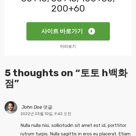
200+60
사이트 바로가기
미리보기
5 thoughts on “토토 h백화
점”
John Doe
댓글:
2022년 03월 10일, 9:42 오전
Nulla nulla nisi, sollicitudin sit amet est id, porttitor
rutrum turpis. Nulla sagittis in eros eu placerat. Etiam