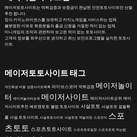
메이저토토사이트는 먹튀검증과 보증금이 완납된 안전토토사이트만 선별
추천 합니다.
정식 카지노라이센스를 보유하고 카지노게임을 서비스하는 업체.
불분명한 이유로 회원분들의 출금 신청을 거절한 적이 없는 업체.
미니게임의 조작과 관련하여 보고된 적이 없는 토토사이트.
고객의 정보를 최우선으로 생각하고 최신 보안프로그램을 설치한
토토사
이트
.
메이저토토사이트 태그
메이저놀이
라이브스코어
먹튀검증
개인회생 비용
검증사이트목록
메이저사이트
터
메이저사이트순위
메이
메이저놀이터순위
사설토토
저사이트추천
베트맨토토
불법 토토사이트
사설토토 걸릴확
스포
률
사설 토토사이트
사설토토사이트
사설토토 적발과정
스포조이
츠토토
스포츠토토사이트
스포츠토토일정
스포츠토토 하는법