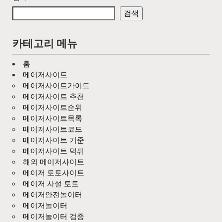
검색
카테고리 메뉴
홈
메이저사이트
메이저사이트가이드
메이저사이트 추천
메이저사이트순위
메이저사이트목록
메이저사이트코드
메이저사이트 기준
메이저사이트 먹튀
해외 메이저사이트
메이저 토토사이트
메이저 사설 토토
메이저안전놀이터
메이저놀이터
메이저놀이터 검증