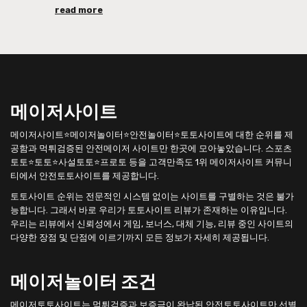
read more
메이저사이트
메이저사이트⭐메이저놀이터⭐안전놀이터⭐토토사이트에 대한 순위를 제
공함과 먹튀검증된 안전메이저 사이트만 한곳에 모아놓았습니다. 스포츠
토토⭐토토⭐사설토토⭐프로토 등을 고객만족도 1위 메이저사이트 커뮤니
티에서 안전토토사이트를 제공합니다.
토토사이트 순위는 전문적인 시스템 없이는 사이트를 구별하는 것은 불가
능합니다. 그래서 바로 우리가 토토사이트 리뷰가 존재하는 이유입니다.
우리는 리뷰에서 신뢰성에서 게임, 보너스, 대체 기능, 리뷰 중인 사이트의
다양한 장점 및 단점에 이르기까지 모든 정보가 자세히 제공됩니다.
메이저놀이터 조건
메이저토토사이트는 먹튀검증과 보증금이 완납된 안전토토사이트만 선별