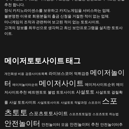
추천 합니다.
정식 카지노라이센스를 보유하고 카지노게임을 서비스하는 업체.
불분명한 이유로 회원분들의 출금 신청을 거절한 적이 없는 업체.
미니게임의 조작과 관련하여 보고된 적이 없는 토토사이트.
고객의 정보를 최우선으로 생각하고 최신 보안프로그램을 설치한
토토사
이트
.
메이저토토사이트 태그
메이저놀이
라이브스코어
먹튀검증
개인회생 비용
검증사이트목록
메이저사이트
터
메이저사이트순위
메이
메이저놀이터순위
사설토토
저사이트추천
베트맨토토
불법 토토사이트
사설토토 걸릴확
스포
률
사설 토토사이트
사설토토사이트
사설토토 적발과정
스포조이
츠토토
스포츠토토사이트
스포츠토토일정
스포츠토토 하는법
안전놀이터
안전놀이터 추천
안전놀이터 모음
안전놀이터추